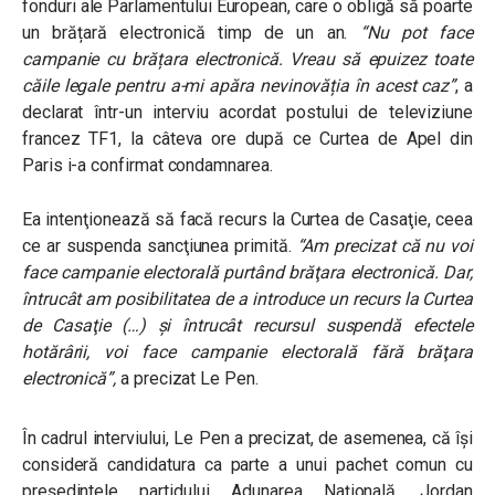
fonduri ale Parlamentului European, care o obligă să poarte
un brățară electronică timp de un an.
“Nu pot face
campanie cu brățara electronică. Vreau să epuizez toate
căile legale pentru a-mi apăra nevinovăția în acest caz”
, a
declarat într-un interviu acordat postului de televiziune
francez TF1, la câteva ore după ce Curtea de Apel din
Paris i-a confirmat condamnarea.
Ea intenţionează să facă recurs la Curtea de Casaţie, ceea
ce ar suspenda sancţiunea primită.
“Am precizat că nu voi
face campanie electorală purtând brăţara electronică. Dar,
întrucât am posibilitatea de a introduce un recurs la Curtea
de Casaţie (…) şi întrucât recursul suspendă efectele
hotărârii, voi face campanie electorală fără brăţara
electronică”,
a precizat Le Pen.
În cadrul interviului, Le Pen a precizat, de asemenea, că își
consideră candidatura ca parte a unui pachet comun cu
președintele partidului Adunarea Națională, Jordan