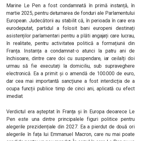
Marine Le Pen a fost condamnată în primă instanță, în
martie 2025, pentru deturnarea de fonduri ale Parlamentului
European. Judecătorii au stabilit că, în perioada în care era
eurodeputat, partidul a folosit bani europeni destinați
asistenților parlamentari pentru a plăti angajați care lucrau,
în realitate, pentru activitatea politică a formațiunii din
Franța. Instanța a condamnat-o atunci la patru ani de
închisoare, dintre care doi cu suspendare, iar ceilalți doi
urmau să fie executați la domiciliu, sub supraveghere
electronică. Ea a primit și o amendă de 100.000 de euro,
dar cea mai importantă sancțiune a fost interdicția de a
ocupa funcții publice timp de cinci ani, aplicată cu efect
imediat.
Verdictul era așteptat în Franța și în Europa deoarece Le
Pen este una dintre principalele figuri politice pentru
alegerile prezidențiale din 2027. Ea a pierdut de două ori
alegerile în fața lui Emmanuel Macron, care nu mai poate