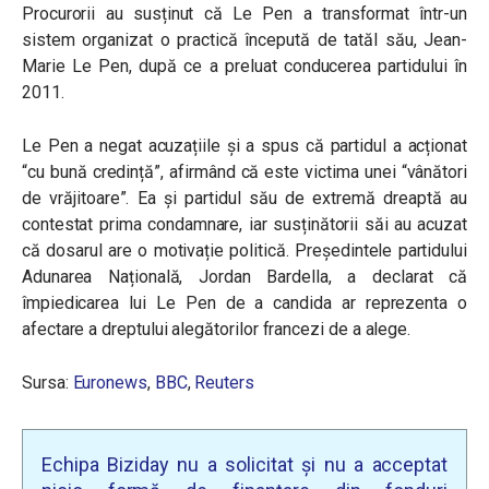
Procurorii au susținut că Le Pen a transformat într-un
sistem organizat o practică începută de tatăl său, Jean-
Marie Le Pen, după ce a preluat conducerea partidului în
2011.
Le Pen a negat acuzațiile și a spus că partidul a acționat
“cu bună credință”, afirmând că este victima unei “vânători
de vrăjitoare”. Ea și partidul său de extremă dreaptă au
contestat prima condamnare, iar susținătorii săi au acuzat
că dosarul are o motivație politică. Președintele partidului
Adunarea Națională, Jordan Bardella, a declarat că
împiedicarea lui Le Pen de a candida ar reprezenta o
afectare a dreptului alegătorilor francezi de a alege.
Sursa:
Euronews
,
BBC
,
Reuters
Echipa Biziday nu a solicitat și nu a acceptat