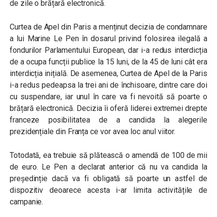
de zile o brățară electronică.
Curtea de Apel din Paris a menținut decizia de condamnare
a lui Marine Le Pen în dosarul privind folosirea ilegală a
fondurilor Parlamentului European, dar i-a redus interdicția
de a ocupa funcții publice la 15 luni, de la 45 de luni cât era
interdicția inițială. De asemenea, Curtea de Apel de la Paris
i-a redus pedeapsa la trei ani de închisoare, dintre care doi
cu suspendare, iar unul în care va fi nevoită să poarte o
brățară electronică. Decizia îi oferă liderei extremei drepte
franceze posibilitatea de a candida la alegerile
prezidențiale din Franța ce vor avea loc anul viitor.
Totodată, ea trebuie să plătească o amendă de 100 de mii
de euro. Le Pen a declarat anterior că nu va candida la
președinție dacă va fi obligată să poarte un astfel de
dispozitiv deoarece acesta i-ar limita activitățile de
campanie.