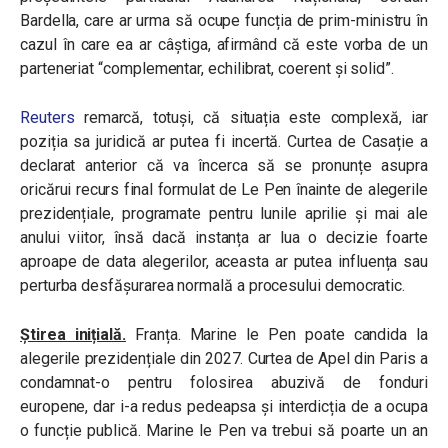
Bardella, care ar urma să ocupe funcția de prim-ministru în
cazul în care ea ar câștiga, afirmând că este vorba de un
parteneriat “complementar, echilibrat, coerent și solid”.
Reuters
remarcă, totuși, că situația este complexă, iar
poziția sa juridică ar putea fi incertă. Curtea de Casație a
declarat anterior că va încerca să se pronunțe asupra
oricărui recurs final formulat de Le Pen înainte de alegerile
prezidențiale, programate pentru lunile aprilie și mai ale
anului viitor, însă dacă instanța ar lua o decizie foarte
aproape de data alegerilor, aceasta ar putea influența sau
perturba desfășurarea normală a procesului democratic.
Știrea inițială.
Franța. Marine le Pen poate candida la
alegerile prezidențiale din 2027. Curtea de Apel din Paris a
condamnat-o pentru folosirea abuzivă de fonduri
europene, dar i-a redus pedeapsa și interdicția de a ocupa
o funcție publică. Marine le Pen va trebui să poarte un an