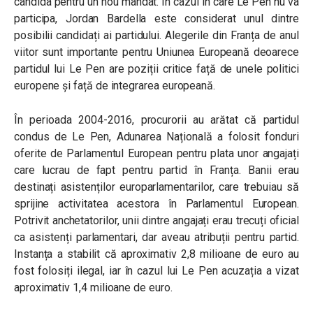
candida pentru un nou mandat. În cazul în care Le Pen nu va
participa, Jordan Bardella este considerat unul dintre
posibilii candidați ai partidului. Alegerile din Franța de anul
viitor sunt importante pentru Uniunea Europeană deoarece
partidul lui Le Pen are poziții critice față de unele politici
europene și față de integrarea europeană.
În perioada 2004-2016, procurorii au arătat că partidul
condus de Le Pen, Adunarea Națională
a folosit fonduri
oferite de Parlamentul European pentru plata unor angajați
care lucrau de fapt pentru partid în Franța. Banii erau
destinați asistenților europarlamentarilor, care trebuiau să
sprijine activitatea acestora în Parlamentul European.
Potrivit anchetatorilor, unii dintre angajați erau trecuți oficial
ca asistenți parlamentari, dar aveau atribuții pentru partid.
Instanța a stabilit că aproximativ 2,8 milioane de euro au
fost folosiți ilegal, iar în cazul lui Le Pen acuzația a vizat
aproximativ 1,4 milioane de euro.