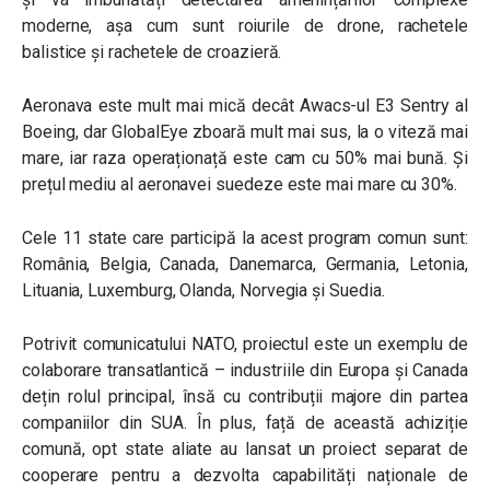
moderne, așa cum sunt roiurile de drone, rachetele
balistice și rachetele de croazieră.
Aeronava este mult mai mică decât Awacs-ul E3 Sentry al
Boeing, dar GlobalEye zboară mult mai sus, la o viteză mai
mare, iar raza operaționață este cam cu 50% mai bună. Și
prețul mediu al aeronavei suedeze este mai mare cu 30%.
Cele 11 state care participă la acest program comun sunt:
România, Belgia, Canada, Danemarca, Germania, Letonia,
Lituania, Luxemburg, Olanda, Norvegia și Suedia.
Potrivit comunicatului NATO, proiectul este un exemplu de
colaborare transatlantică – industriile din Europa și Canada
dețin rolul principal, însă cu contribuții majore din partea
companiilor din SUA. În plus, față de această achiziție
comună, opt state aliate au lansat un proiect separat de
cooperare pentru a dezvolta capabilități naționale de