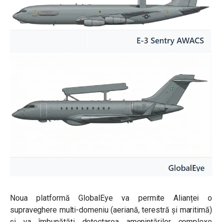
Noua platformă GlobalEye va permite Alianței o
supraveghere multi-domeniu (aeriană, terestră și maritimă)
și va îmbunătăți detectarea amenințărilor complexe