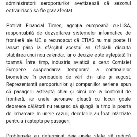
administratorii aeroporturilor avertizează că sezonul
estival riscă să fie grav afectat.
Potrivit Financial Times, agenția europeană eu-LISA,
responsabilă de dezvoltarea sistemelor informatice de
frontieră ale UE, a recunoscut că ETIAS nu mai poate fi
lansat până la sfârșitul acestui an. Oficialii discută
stabilirea unui nou calendar, iar o decizie este așteptată în
toamnă. Între timp, industria aviatică a cerut Comisiei
Europene suspendarea temporară a controalelor
biometrice în perioadele de vârf din iulie și august.
Reprezentanții aeroporturilor și companiilor aeriene spun
că pasagerii așteaptă chiar și cinci ore la controlul de
frontieră, iar unele aeronave pleacă cu locuri goale
deoarece călătorii nu reușesc să ajungă la timp la poarta
de îmbarcare. În unele cazuri, decolările au fost întârziate
pentru a-i aștepta pe pasageri.
Problemele au determinat deja unele state să reducă