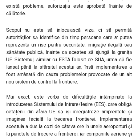
există probleme, autorizația este aprobată înainte de
călătorie.
Scopul nu este să înlocuiască viza, ci să permită
autorităților să identifice din timp persoane care ar putea
reprezenta un risc pentru securitate, imigrație ilegală sau
sănătate publică, înainte ca acestea să ajungă la granița
UE. Sistemul, similar cu ESTA folosit de SUA, urma să fie
lansat până la sfârșitul acestui an, însă implementarea a
fost amânată din cauza problemelor provocate de un alt
nou sistem de control la frontiere.
Mai exact, este vorba de dificultățile întâmpinate la
introducerea Sistemului de Intrare/Ieșire (EES), care obligă
cetățenii din afara UE să își înregistreze amprentele și
imaginea facială la trecerea frontierei. Implementarea
acestuia a dus la cozi de câteva ore în unele aeroporturi și
la punctele de trecere a frontierei, iar companiile aeriene și