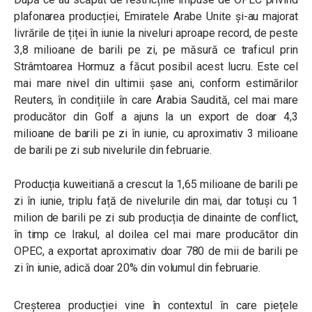
plafonarea producției, Emiratele Arabe Unite și-au majorat
livrările de țiței în iunie la niveluri aproape record, de peste
3,8 milioane de barili pe zi, pe măsură ce traficul prin
Strâmtoarea Hormuz a făcut posibil acest lucru. Este cel
mai mare nivel din ultimii șase ani, conform estimărilor
Reuters, în condițiile în care Arabia Saudită, cel mai mare
producător din Golf a ajuns la un export de doar 4,3
milioane de barili pe zi în iunie, cu aproximativ 3 milioane
de barili pe zi sub nivelurile din februarie.
Producția kuweitiană a crescut la 1,65 milioane de barili pe
zi în iunie, triplu față de nivelurile din mai, dar totuși cu 1
milion de barili pe zi sub producția de dinainte de conflict,
în timp ce Irakul, al doilea cel mai mare producător din
OPEC, a exportat aproximativ doar 780 de mii de barili pe
zi în iunie, adică doar 20% din volumul din februarie.
Creșterea producției vine în contextul în care piețele