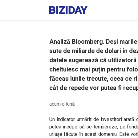
Analiză Bloomberg. Deși marile
sute de miliarde de dolari în dez
datele sugerează că utilizatorii 
cheltuiesc mai puțin pentru fol
făceau lunile trecute, ceea ce r
cât de repede vor putea fi recup
acum o lună
Un indicator urmărit de investitori arată c
putea începe să se tempereze, pe fondul 
uriașe făcute în acest domeniu. Este vo