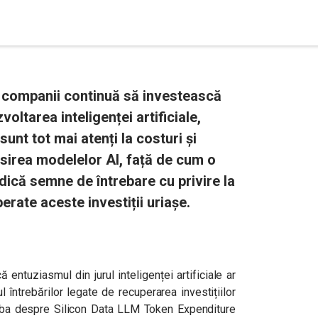
 companii continuă să investească
voltarea inteligenței artificiale,
sunt tot mai atenți la costuri și
osirea modelelor AI, față de cum o
idică semne de întrebare cu privire la
erate aceste investiții uriașe.
ă entuziasmul din jurul inteligenței artificiale ar
întrebărilor legate de recuperarea investițiilor
rba despre Silicon Data LLM Token Expenditure