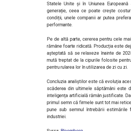
Statele Unite și în Uniunea Europeană 
generație, ceea ce poate crește costur
condiții, unele companii ar putea prefer
performante.
Pe de altă parte, cererea pentru cele mai 
rămâne foarte ridicată. Producția este dej
așteptată să se relaxeze înainte de 2028
mută treptat de la cipurile folosite pent
pentru rularea lor în utilizarea de zi cu zi.
Concluzia analiștilor este că evoluția ace
scăderea din ultimele săptămâni este do
inteligența artificială rămân justificate. 
primul semn că firmele sunt tot mai retice
pune sub semnul întrebării estimările fo
industriei.
Sursa:
Bloomberg