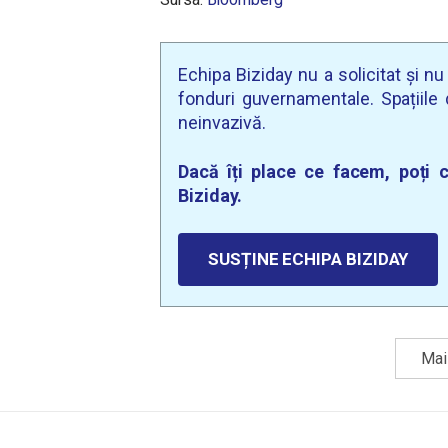
Echipa Biziday nu a solicitat și n
fonduri guvernamentale. Spațiile d
neinvazivă.
Dacă îți place ce facem, poți c
Biziday.
SUSȚINE ECHIPA BIZIDAY
Mai 