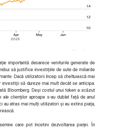
mație importantă deoarece veniturile generate de
rebui să justifice investițiile de sute de miliarde
rmante. Dacă utilizatorii încep să cheltuiască mai
r investiții să dureze mai mult decât se anticipa.
arată Bloomberg. Deși costul unui token a scăzut
e ale clienților aproape s-au dublat față de anul
i au atras mai mulți utilizatori și au extins piața,
crească.
 semne care pot încetini dezvoltarea pieței. În