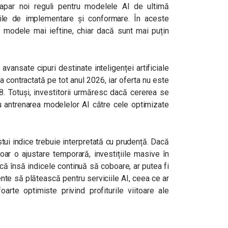
apar noi reguli pentru modelele AI de ultimă
ile de implementare și conformare. În aceste
a modele mai ieftine, chiar dacă sunt mai puțin
avansate cipuri destinate inteligenței artificiale
a contractată pe tot anul 2026, iar oferta nu este
. Totuși, investitorii urmăresc dacă cererea se
ru antrenarea modelelor AI către cele optimizate
stui indice trebuie interpretată cu prudență. Dacă
ar o ajustare temporară, investițiile masive în
Dacă însă indicele continuă să coboare, ar putea fi
nte să plătească pentru serviciile AI, ceea ce ar
arte optimiste privind profiturile viitoare ale