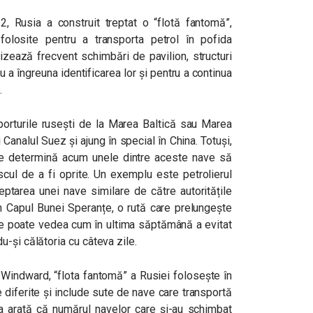
2, Rusia a construit treptat o “flotă fantomă”,
olosite pentru a transporta petrol în pofida
lizează frecvent schimbări de pavilion, structuri
 a îngreuna identificarea lor și pentru a continua
.
 porturile rusești de la Marea Baltică sau Marea
analul Suez și ajung în special în China. Totuși,
ne determină acum unele dintre aceste nave să
scul de a fi oprite. Un exemplu este petrolierul
ceptarea unei nave similare de către autoritățile
n Capul Bunei Speranțe, o rută care prelungește
, se poate vedea cum în ultima săptămână a evitat
-și călătoria cu câteva zile.
 Windward, “flota fantomă” a Rusiei folosește în
 diferite și include sute de nave care transportă
ia arată că numărul navelor care și-au schimbat