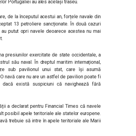
lor Portugaliei au ales același traseu.
re, de la începutul acestui an, forțele navale din
ceptat 13 petroliere sancționate. În două cazuri
eze au putut opri navele deoarece acestea nu mai
t.
a presiunilor exercitate de state occidentale, a
trul său naval. În dreptul maritim internațional,
ze sub pavilionul unui stat, care își asumă
 O navă care nu are un astfel de pavilion poate fi
ți dacă există suspiciuni că navighează fără
ății a declarat pentru Financial Times că navele
t posibil apele teritoriale ale statelor europene.
vă trebuie să intre în apele teritoriale ale Marii