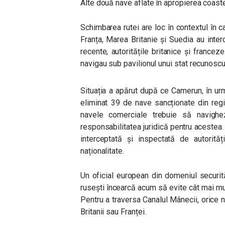
Alte două nave aflate în apropierea coaste
Schimbarea rutei are loc în contextul în ca
Franța, Marea Britanie și Suedia au inter
recente, autoritățile britanice și franc
navigau sub pavilionul unui stat recunoscu
Situația a apărut după ce Camerun, în urm
eliminat 39 de nave sancționate din regis
navele comerciale trebuie să navighe
responsabilitatea juridică pentru acestea.
interceptată și inspectată de autorită
naționalitate.
Un oficial european din domeniul securit
rusești încearcă acum să evite cât mai mul
Pentru a traversa Canalul Mânecii, orice na
Britanii sau Franței.