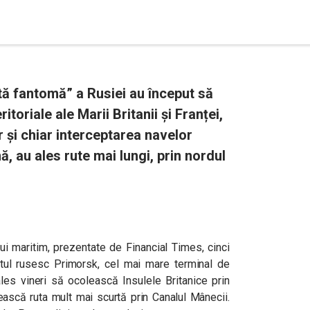
otă fantomă” a Rusiei au început să
itoriale ale Marii Britanii și Franței,
 și chiar interceptarea navelor
, au ales rute mai lungi, prin nordul
lui maritim, prezentate de Financial Times, cinci
ortul rusesc Primorsk, cel mai mare terminal de
ales vineri să ocolească Insulele Britanice prin
sească ruta mult mai scurtă prin Canalul Mânecii.