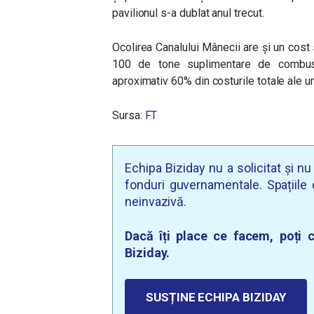
pavilionul s-a dublat anul trecut.
Ocolirea Canalului Mânecii are și un cos
100 de tone suplimentare de combusti
aproximativ 60% din costurile totale ale u
Sursa:
FT
Echipa Biziday nu a solicitat și n
fonduri guvernamentale. Spațiile d
neinvazivă.
Dacă îți place ce facem, poți c
Biziday.
SUSȚINE ECHIPA BIZIDAY