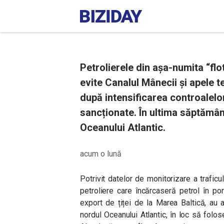
Petrolierele din așa-numita “fl
evite Canalul Mânecii și apele ter
după intensificarea controalelor
sancționate. În ultima săptămână
Oceanului Atlantic.
acum o lună
Potrivit datelor de monitorizare a traficu
petroliere care încărcaseră petrol în p
export de țiței de la Marea Baltică, au 
nordul Oceanului Atlantic, în loc să folo