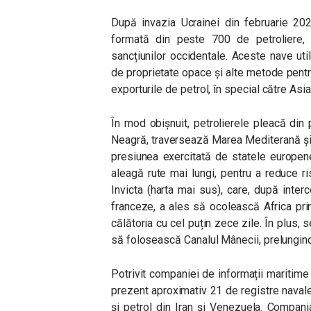
După invazia Ucrainei din februarie 202
formată din peste 700 de petroliere, f
sancțiunilor occidentale. Aceste nave uti
de proprietate opace și alte metode pentru
exporturile de petrol, în special către Asia
În mod obișnuit, petrolierele pleacă din
Neagră, traversează Marea Mediterană și C
presiunea exercitată de statele europe
aleagă rute mai lungi, pentru a reduce ri
Invicta (harta mai sus), care, după inter
franceze, a ales să ocolească Africa pri
călătoria cu cel puțin zece zile. În plus
să folosească Canalul Mânecii, prelungindu
Potrivit companiei de informații maritime
prezent aproximativ 21 de registre navale
și petrol din Iran și Venezuela. Compan