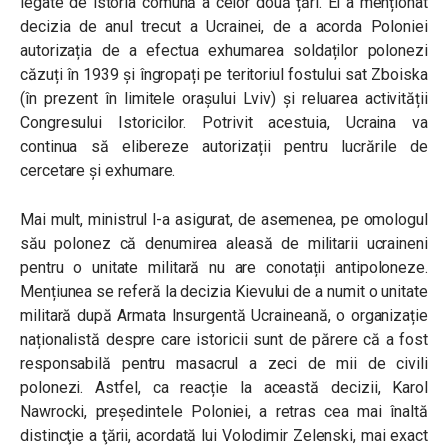
legate de istoria comună a celor două țări. El a menționat
decizia de anul trecut a Ucrainei, de a acorda Poloniei
autorizația de a efectua exhumarea soldaților polonezi
căzuți în 1939 și îngropați pe teritoriul fostului sat Zboiska
(în prezent în limitele orașului Lviv) și reluarea activității
Congresului Istoricilor. Potrivit acestuia, Ucraina va
continua să elibereze autorizații pentru lucrările de
cercetare și exhumare.
Mai mult, ministrul l-a asigurat, de asemenea, pe omologul
său polonez că denumirea aleasă de militarii ucraineni
pentru o unitate militară nu are conotații antipoloneze.
Mențiunea se referă la decizia Kievului de a numit o unitate
militară după Armata Insurgentă Ucraineană, o organizație
naționalistă despre care istoricii sunt de părere că a fost
responsabilă pentru masacrul a zeci de mii de civili
polonezi. Astfel, ca reacție la această decizii, Karol
Nawrocki, președintele Poloniei, a retras cea mai înaltă
distincţie a ţării, acordată lui Volodimir Zelenski, mai exact