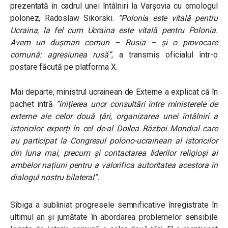
prezentată în cadrul unei întâlniri la Varșovia cu omologul
polonez, Radoslaw Sikorski.
“Polonia este vitală pentru
Ucraina, la fel cum Ucraina este vitală pentru Polonia.
Avem un dușman comun – Rusia – și o provocare
comună: agresiunea rusă”
, a transmis oficialul într-o
postare făcută pe platforma X.
Mai departe, ministrul ucrainean de Externe a explicat că în
pachet intră
“inițierea unor consultări între ministerele de
externe ale celor două țări, organizarea unei întâlniri a
istoricilor experți în cel de-al Doilea Război Mondial care
au participat la Congresul polono-ucrainean al istoricilor
din luna mai, precum și contactarea liderilor religioși ai
ambelor națiuni pentru a valorifica autoritatea acestora în
dialogul nostru bilateral”.
Sîbiga a subliniat progresele semnificative înregistrate în
ultimul an și jumătate în abordarea problemelor sensibile