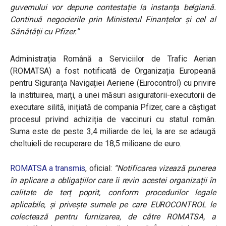
guvernului vor depune contestație la instanța belgiană.
Continuă negocierile prin Ministerul Finanțelor și cel al
Sănătății cu Pfizer.”
Administrația Română a Serviciilor de Trafic Aerian
(ROMATSA) a fost notificată de
Organizația Europeană
pentru Siguranța Navigației Aeriene (Eurocontrol) cu privire
la instituirea, marți, a unei măsuri asiguratorii-executorii de
executare silită, inițiată de compania Pfizer, care a câștigat
procesul privind achiziția de vaccinuri cu statul român.
Suma este de peste 3,4 miliarde de lei, la are se adaugă
cheltuieli de recuperare de 18,5 milioane de euro.
ROMATSA a transmis
, oficial:
“Notificarea vizează punerea
în aplicare a obligațiilor care îi revin acestei organizații în
calitate de terț poprit, conform procedurilor legale
aplicabile, și privește sumele pe care EUROCONTROL le
colectează pentru furnizarea, de către ROMATSA, a