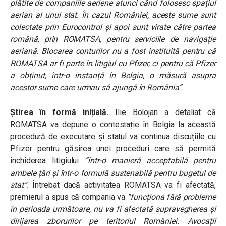
plătite de companiile aeriene atunci când folosesc spațiul
aerian al unui stat. În cazul României, aceste sume sunt
colectate prin Eurocontrol și apoi sunt virate către partea
română, prin ROMATSA, pentru serviciile de navigație
aeriană. Blocarea conturilor nu a fost instituită pentru că
ROMATSA ar fi parte în litigiul cu Pfizer, ci pentru că Pfizer
a obținut, într-o instanță în Belgia, o măsură asupra
acestor sume care urmau să ajungă în România”.
Știrea în formă inițială.
Ilie Bolojan a detaliat că
ROMATSA va depune o contestație în Belgia la această
procedură de executare și statul va continua discuțiile cu
Pfizer pentru găsirea unei proceduri care să permită
închiderea litigiului
“într-o manieră acceptabilă pentru
ambele țări și într-o formulă sustenabilă pentru bugetul de
stat”.
Întrebat dacă activitatea ROMATSA va fi afectată,
premierul a spus că compania va
“funcționa fără probleme
în perioada următoare, nu va fi afectată supravegherea și
dirijarea zborurilor pe teritoriul României. Avocații