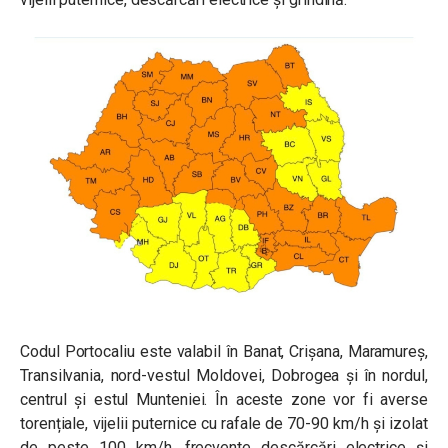
Codul Portocaliu este valabil în Banat, Crișana, Maramureș,
Transilvania, nord-vestul Moldovei, Dobrogea și în nordul,
centrul și estul Munteniei. În aceste zone vor fi averse
torențiale, vijelii puternice cu rafale de 70-90 km/h și izolat
de peste 100 km/h, frecvente descărcări electrice și