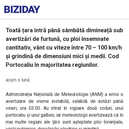
Toată țara intră până sâmbătă dimineață sub
avertizări de furtună, cu ploi însemnate
cantitativ, vânt cu viteze între 70 – 100 km/h
și grindină de dimensiuni mici și medii. Cod
Portocaliu în majoritatea regiunilor.
acum o lună
Administrația Națională de Meteorologie (ANM) a emis o
avertizare de vreme instabilă, valabilă de astăzi până
vineri, ora 03.00. Au intrat în vigoare două coduri, unul
portocaliu și unul galben, iar meteorologii avertizează că în
mai multe regiuni ale țării sunt așteptate ploi torențiale,
vijelii puternice, descărcări electrice și grindină.