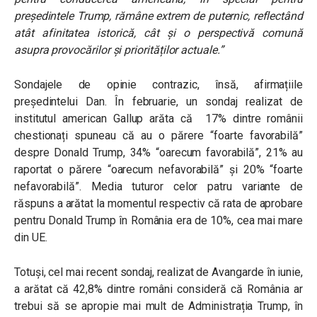
președintele Trump, rămâne extrem de puternic, reflectând
atât afinitatea istorică, cât și o perspectivă comună
asupra provocărilor și priorităților actuale.”
Sondajele de opinie contrazic, însă, afirmațiile
președintelui Dan. În februarie, un sondaj realizat de
institutul american Gallup arăta că 17% dintre românii
chestionați spuneau că au o părere “foarte favorabilă”
despre Donald Trump, 34% “oarecum favorabilă”, 21% au
raportat o părere “oarecum nefavorabilă” și 20% “foarte
nefavorabilă”. Media tuturor celor patru variante de
răspuns a arătat la momentul respectiv că rata de aprobare
pentru Donald Trump în România era de 10%, cea mai mare
din UE.
Totuși, cel mai recent sondaj, realizat de Avangarde în iunie,
a arătat că
42,8% dintre români consideră că România ar
trebui să se apropie mai mult de Administrația Trump, în