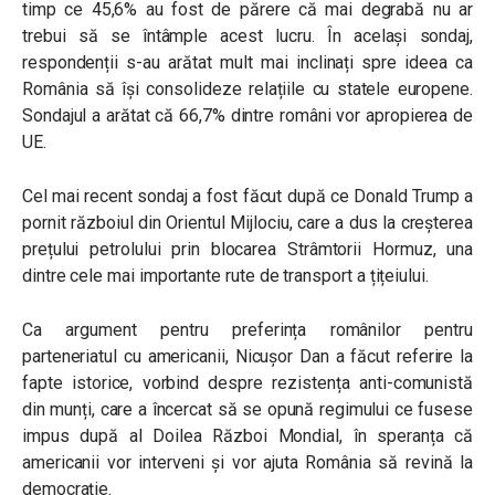
timp ce 45,6% au fost de părere că mai degrabă nu ar
trebui să se întâmple acest lucru. În același sondaj,
respondenții s-au arătat mult mai inclinați spre ideea ca
România să își consolideze relațiile cu statele europene.
Sondajul a arătat că 66,7% dintre români vor apropierea de
UE.
Cel mai recent sondaj a fost făcut după ce Donald Trump a
pornit războiul din Orientul Mijlociu, care a dus la creșterea
prețului petrolului prin blocarea Strâmtorii Hormuz, una
dintre cele mai importante rute de transport a țițeiului.
Ca argument pentru preferința românilor pentru
parteneriatul cu americanii, Nicușor Dan a făcut referire la
fapte istorice, vorbind despre rezistența anti-comunistă
din munți, care a încercat să se opună regimului ce fusese
impus după al Doilea Război Mondial, în speranța că
americanii vor interveni și vor ajuta România să revină la
democrație.