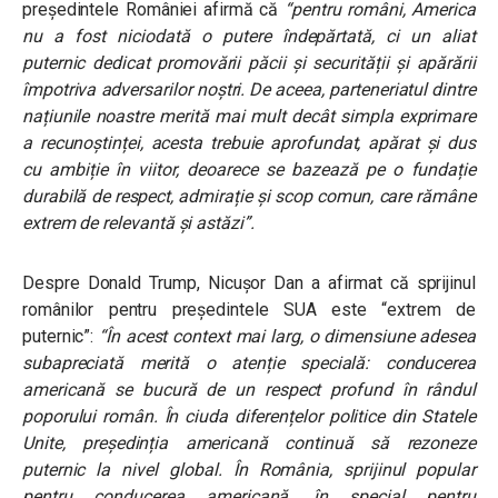
președintele României afirmă că
“p
entru români, America
nu a fost niciodată o putere îndepărtată, ci un aliat
puternic dedicat promovării păcii și securității și apărării
împotriva adversarilor noștri.
De aceea, parteneriatul dintre
națiunile noastre merită mai mult decât simpla exprimare
a recunoștinței, acesta trebuie aprofundat, apărat și dus
cu ambiție în viitor, deoarece se bazează pe o fundație
durabilă de respect, admirație și scop comun, care rămâne
extrem de relevantă și astăzi”.
Despre Donald Trump, Nicușor Dan a afirmat că sprijinul
românilor pentru președintele SUA este “extrem de
puternic”:
“
În acest context mai larg, o dimensiune adesea
subapreciată merită o atenție specială: conducerea
americană se bucură de un respect profund în rândul
poporului român.
În ciuda diferențelor politice din Statele
Unite, președinția americană continuă să rezoneze
puternic la nivel global.
În România, sprijinul popular
pentru conducerea americană, în special pentru