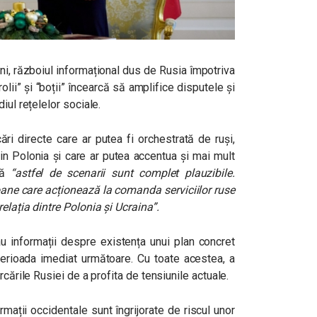
i, războiul informațional dus de Rusia împotriva
rolii” și “boții” încearcă să amplifice disputele și
iul rețelelor sociale.
ări directe care ar putea fi orchestrată de ruși,
din Polonia și care ar putea accentua și mai mult
că
“astfel de scenarii sunt complet plauzibile.
ane care acționează la comanda serviciilor ruse
elația dintre Polonia și Ucraina”.
au informații despre existența unui plan concret
perioada imediat următoare. Cu toate acestea, a
rcările Rusiei de a profita de tensiunile actuale.
rmații occidentale sunt îngrijorate de riscul unor