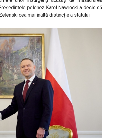
mele unor insurgenți acuzați de masacrarea
 Președintele polonez Karol Nawrocki a decis să
elenski cea mai înaltă distincție a statului.