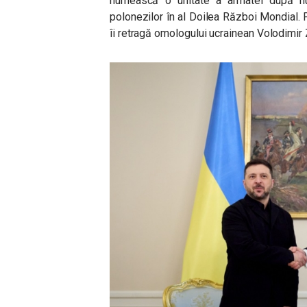
numească o unitate a armatei după nu
polonezilor în al Doilea Război Mondial.
îi retragă omologului ucrainean Volodimir Z