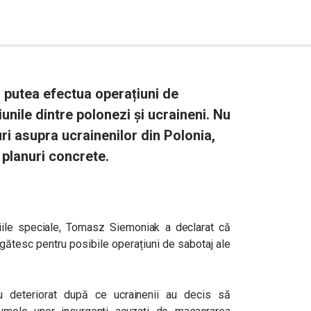
 putea efectua operațiuni de
iunile dintre polonezi și ucraineni. Nu
ri asupra ucrainenilor din Polonia,
 planuri concrete.
iile speciale, Tomasz Siemoniak a declarat că
egătesc pentru posibile operațiuni de sabotaj ale
au deteriorat după ce ucrainenii au decis să