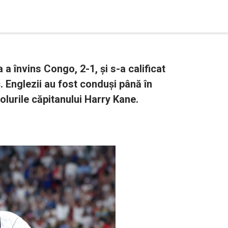
a învins Congo, 2-1, și s-a calificat
. Englezii au fost conduși până în
golurile căpitanului Harry Kane.