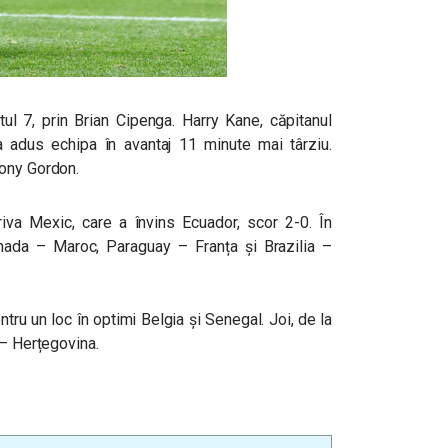
ul 7, prin Brian Cipenga. Harry Kane, căpitanul
-a adus echipa în avantaj 11 minute mai târziu.
hony Gordon.
riva Mexic, care a învins Ecuador, scor 2-0. În
nada – Maroc, Paraguay – Franța și Brazilia –
ntru un loc în optimi Belgia și Senegal. Joi, de la
 – Herțegovina.