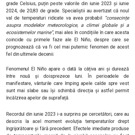
grade Celsius, puțin peste valorile din iunie 2023 și iunie
2024, de 20,83 de grade. Specialiștii au avertizat că noul
val de temperaturi ridicate va avea probabil
“consecințe
asupra modelelor meteorologice, a climei globale și a
ecosistemelor marine”
,
mai ales în condițiile în care acesta
coincide cu primele faze ale El Niño, despre care se
prognozează că va fi cel mai puternic fenomen de acest
fel din ultimele decenii.
Fenomenul El Niño apare o dată la câțiva ani și durează
între nouă și doisprezece luni. În perioadele de
manifestare, vânturile care împing apele calde spre vest
sunt mai slabe sau își schimbă direcția și astfel permit
încălzirea apelor de suprafață.
Recordul din iunie 2023 i-a surprins pe cercetători, care au
descris la acel moment evoluția temperaturilor drept
îngrijorătoare și fără precedent. Efectele imediate produse