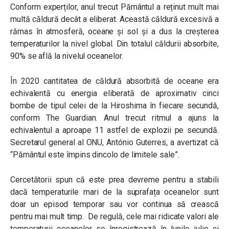
Conform experților, anul trecut Pământul a reținut mult mai
multă căldură decât a eliberat. Această căldură excesivă a
rămas în atmosferă, oceane și sol și a dus la creșterea
temperaturilor la nivel global. Din totalul căldurii absorbite,
90% se află la nivelul oceanelor.
În 2020 cantitatea de căldură absorbită de oceane era
echivalentă cu energia eliberată de aproximativ cinci
bombe de tipul celei de la Hiroshima în fiecare secundă,
conform The Guardian. Anul trecut ritmul a ajuns la
echivalentul a aproape 11 astfel de explozii pe secundă.
Secretarul general al ONU, António Guterres, a avertizat că
“Pământul este împins dincolo de limitele sale”.
Cercetătorii spun că este prea devreme pentru a stabili
dacă temperaturile mari de la suprafața oceanelor sunt
doar un episod temporar sau vor continua să crească
pentru mai mult timp. De regulă, cele mai ridicate valori ale
temperaturii oceanelor se înregistrează în lunile iulie și