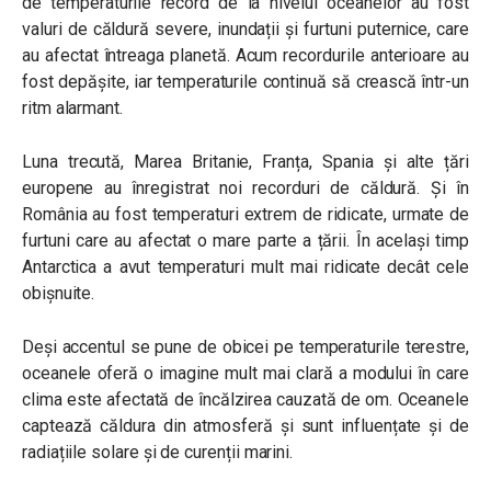
de temperaturile record de la nivelul oceanelor au fost
valuri de căldură severe, inundații și furtuni puternice, care
au afectat întreaga planetă. Acum recordurile anterioare au
fost depășite, iar temperaturile continuă să crească într-un
ritm alarmant.
Luna trecută, Marea Britanie, Franța, Spania și alte țări
europene au înregistrat noi recorduri de căldură. Și în
România au fost temperaturi extrem de ridicate, urmate de
furtuni care au afectat o mare parte a țării. În același timp
Antarctica a avut temperaturi mult mai ridicate decât cele
obișnuite.
Deși accentul se pune de obicei pe temperaturile terestre,
oceanele oferă o imagine mult mai clară a modului în care
clima este afectată de încălzirea cauzată de om. Oceanele
captează căldura din atmosferă și sunt influențate și de
radiațiile solare și de curenții marini.