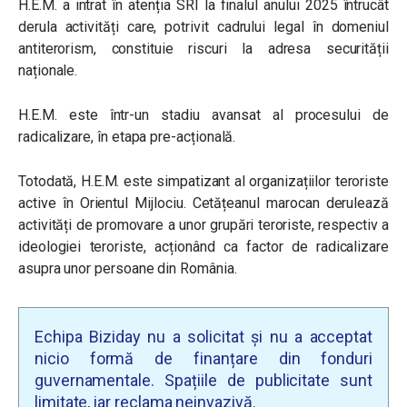
H.E.M. a intrat în atenția SRI la finalul anului 2025 întrucât
derula activități care, potrivit cadrului legal în domeniul
antiterorism, constituie riscuri la adresa securității
naționale.
H.E.M. este într-un stadiu avansat al procesului de
radicalizare, în etapa pre-acțională.
Totodată, H.E.M. este simpatizant al organizațiilor teroriste
active în Orientul Mijlociu. Cetățeanul marocan derulează
activități de promovare a unor grupări teroriste, respectiv a
ideologiei teroriste, acționând ca factor de radicalizare
asupra unor persoane din România.
Echipa Biziday nu a solicitat și nu a acceptat
nicio formă de finanțare din fonduri
guvernamentale. Spațiile de publicitate sunt
limitate, iar reclama neinvazivă.