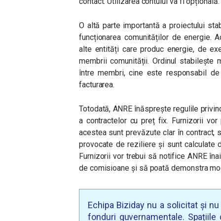
contact. Utilizarea contului va fi opțională.
O altă parte importantă a proiectului sta
funcționarea comunităților de energie. 
alte entități care produc energie, de ex
membrii comunității. Ordinul stabilește
între membri, cine este responsabil de
facturarea.
Totodată, ANRE înăsprește regulile privin
a contractelor cu preț fix. Furnizorii v
acestea sunt prevăzute clar în contract, s
provocate de reziliere și sunt calculate 
Furnizorii vor trebui să notifice ANRE în
de comisioane și să poată demonstra modul
Echipa Biziday nu a solicitat și n
fonduri guvernamentale. Spațiile d