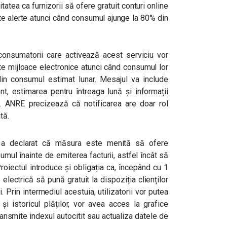
atea ca furnizorii să ofere gratuit conturi online
imite alerte atunci când consumul ajunge la 80% din
, consumatorii care activează acest serviciu vor
lte mijloace electronice atunci când consumul lor
din consumul estimat lunar. Mesajul va include
t, estimarea pentru întreaga lună și informații
. ANRE precizează că notificarea are doar rol
tă.
 a declarat că măsura este menită să ofere
mul înainte de emiterea facturii, astfel încât să
roiectul introduce și obligația ca, începând cu 1
electrică să pună gratuit la dispoziția clienților
. Prin intermediul acestuia, utilizatorii vor putea
și istoricul plăților, vor avea acces la grafice
ransmite indexul autocitit sau actualiza datele de