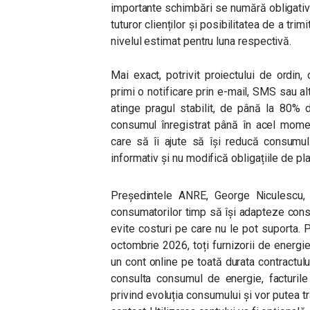
importante schimbări se numără obligativit
tuturor clienților și posibilitatea de a tr
nivelul estimat pentru luna respectivă.
Mai exact, potrivit proiectului de ordin
primi o notificare prin e-mail, SMS sau a
atinge pragul stabilit, de până la 80% 
consumul înregistrat până în acel momen
care să îi ajute să își reducă consumul
informativ și nu modifică obligațiile de pla
Președintele ANRE, George Niculescu,
consumatorilor timp să își adapteze consu
evite costuri pe care nu le pot suporta. P
octombrie 2026, toți furnizorii de energie 
un cont online pe toată durata contractului
consulta consumul de energie, facturile 
privind evoluția consumului și vor putea t