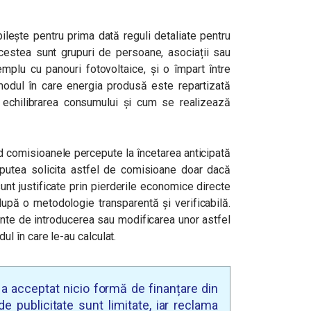
bilește pentru prima dată reguli detaliate pentru
Acestea sunt grupuri de persoane, asociații sau
emplu cu panouri fotovoltaice, și o împart între
 modul în care energia produsă este repartizată
 echilibrarea consumului și cum se realizează
d comisioanele percepute la încetarea anticipată
or putea solicita astfel de comisioane doar dacă
unt justificate prin pierderile economice directe
după o metodologie transparentă și verificabilă.
ainte de introducerea sau modificarea unor astfel
 în care le-au calculat.
u a acceptat nicio formă de finanțare din
e publicitate sunt limitate, iar reclama