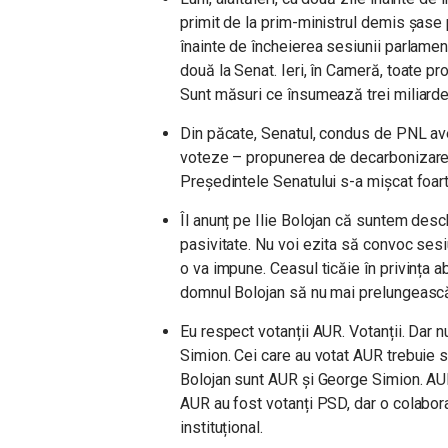
primit de la prim-ministrul demis șase 
înainte de încheierea sesiunii parlament
două la Senat. Ieri, în Cameră, toate pr
Sunt măsuri ce însumează trei miliard
Din păcate, Senatul, condus de PNL ave
voteze – propunerea de decarbonizare ș
Președintele Senatului s-a mișcat foart
Îl anunț pe Ilie Bolojan că suntem desc
pasivitate. Nu voi ezita să convoc sesi
o va impune. Ceasul ticăie în privința a
domnul Bolojan să nu mai prelungeasc
Eu respect votanții AUR. Votanții. Dar
Simion. Cei care au votat AUR trebuie să
Bolojan sunt AUR și George Simion. AUR 
AUR au fost votanți PSD, dar o colabor
instituțional.