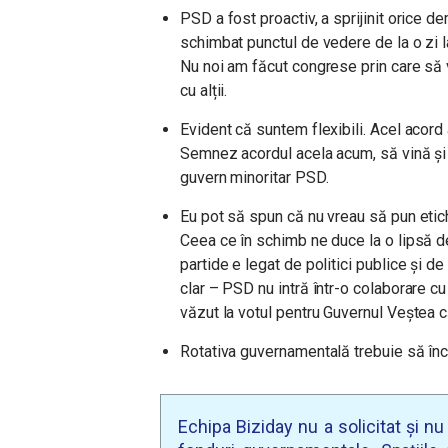
PSD a fost proactiv, a sprijinit orice 
schimbat punctul de vedere de la o zi la 
Nu noi am făcut congrese prin care să 
cu alții.
Evident că suntem flexibili. Acel acord
Semnez acordul acela acum, să vină și
guvern minoritar PSD.
Eu pot să spun că nu vreau să pun etich
Ceea ce în schimb ne duce la o lipsă de
partide e legat de politici publice și d
clar – PSD nu intră într-o colaborare c
văzut la votul pentru Guvernul Veștea că 
Rotativa guvernamentală trebuie să în
Echipa Biziday nu a solicitat și n