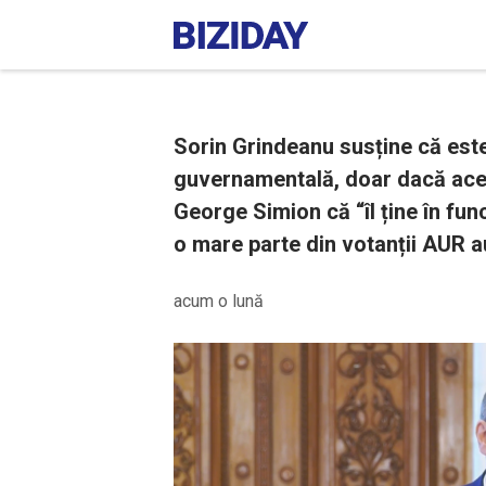
Sorin Grindeanu susține că este
guvernamentală, doar dacă acea
George Simion că “îl ține în func
o mare parte din votanții AUR au
acum o lună