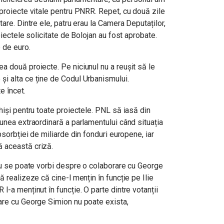
proiecte vitale pentru PNRR. Repet, cu două zile
are. Dintre ele, patru erau la Camera Deputaților,
oiectele solicitate de Bolojan au fost aprobate.
e de euro.
a două proiecte. Pe niciunul nu a reușit să le
i alta ce ține de Codul Urbanismului.
e încet.
hiși pentru toate proiectele. PNL să iasă din
unea extraordinară a parlamentului când situația
bsorbției de miliarde din fonduri europene, iar
ă această criză.
 nu se poate vorbi despre o colaborare cu George
 realizeze că cine-l mențin în funcție pe Ilie
l-a menținut în funcție. O parte dintre votanții
are cu George Simion nu poate exista,