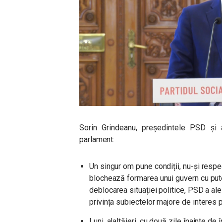
Sorin Grindeanu, președintele PSD și a
parlament:
Un singur om pune condiții, nu-și respe
blochează formarea unui guvern cu pute
deblocarea situației politice, PSD a a
privința subiectelor majore de interes
Luni, alaltăieri, cu două zile înainte d