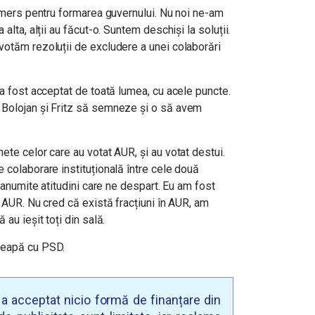
demers pentru formarea guvernului. Nu noi ne-am
alta, alții au făcut-o. Suntem deschiși la soluții.
votăm rezoluții de excludere a unei colaborări
 a fost acceptat de toată lumea, cu acele puncte.
 Bolojan și Fritz să semneze și o să avem
ete celor care au votat AUR, și au votat destui.
 colaborare instituțională între cele două
e anumite atitudini care ne despart. Eu am fost
u AUR. Nu cred că există fracțiuni în AUR, am
au ieșit toți din sală.
ceapă cu PSD.
u a acceptat nicio formă de finanțare din