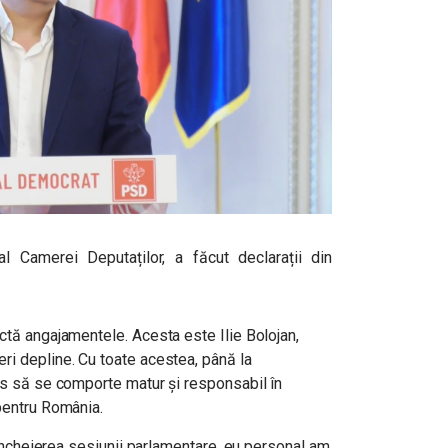
l Camerei Deputaților, a făcut declarații din
ctă angajamentele. Acesta este Ilie Bolojan,
ri depline. Cu toate acestea, până la
les să se comporte matur și responsabil în
 pentru România.
e încheierea sesiunii parlamentare, eu personal am