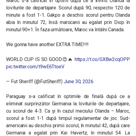
Maroc s-a calificat în optimi după ce a învins Olanda la
loviturile de departajare. Scorul după 90, respectiv 120 de
minute a fost 1-1. Gakpo a deschis scorul pentru Olanda
abia în minutul 72, însă marocanii au egalat prin Diop în
minutul 90+1. În faza următoare, Maroc va întâlni Canada.
We gonna have another EXTRA TIME!!!!
WORLD CUP IS SO GOOD😍🔥
https://t.co/GXBw2cqOPP
pic.twitter.com/t9wE6TtoeV
— Fut Sheriff (@FutSheriff)
June 30, 2026
Paraguay s-a calificat în optimile de finală după ce a
eliminat
surprinzător
Germania la loviturile de departajare,
cu scorul de 4-3. Ca și în cazul meciului Olanda – Maroc,
scorul a fost 1-1 după timpul regulamentar de joc. Sud-
americanii au deschis primii scorul, în minutul 42, după care
Germania a egalat prin Kai Havertz, în minutul 54. La