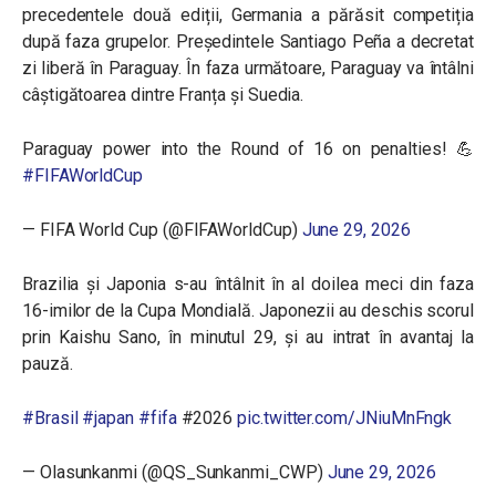
precedentele două ediții, Germania a părăsit competiția
după faza grupelor.
Președintele Santiago Peña a decretat
zi liberă în Paraguay. În faza următoare, Paraguay va întâlni
câștigătoarea dintre Franța și Suedia.
Paraguay power into the Round of 16 on penalties! 💪
#FIFAWorldCup
— FIFA World Cup (@FIFAWorldCup)
June 29, 2026
Brazilia și Japonia s-au întâlnit în al doilea meci din faza
16-imilor de la Cupa Mondială. Japonezii au deschis scorul
prin Kaishu Sano, în minutul 29, și au intrat în avantaj la
pauză.
#Brasil
#japan
#fifa
#2026
pic.twitter.com/JNiuMnFngk
— Olasunkanmi (@QS_Sunkanmi_CWP)
June 29, 2026