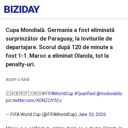
Cupa Mondială. Germania a fost eliminată
surprinzător de Paraguay, la loviturile de
departajare. Scorul după 120 de minute a
fost 1-1. Maroc a eliminat Olanda, tot la
penalty-uri.
acum o lună
🇨🇦🇧🇷🇵🇾🇲🇦
#FIFAWorldCup
#Qualified
@mcdonalds
pic.twitter.com/K0NZCiY5Cv
— FIFA World Cup (@FIFAWorldCup)
June 30, 2026