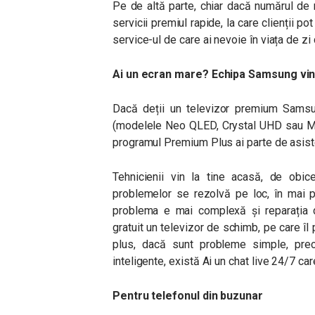
Pe de altă parte, chiar dacă numărul de 
servicii premiul rapide, la care clienții po
service-ul de care ai nevoie în viața de zi 
Ai un ecran mare? Echipa Samsung vine
Dacă deții un televizor premium Sams
(modelele Neo QLED, Crystal UHD sau Micr
programul Premium Plus ai parte de asisten
Tehnicienii vin la tine acasă, de obice
problemelor se rezolvă pe loc, în mai p
problema e mai complexă și reparația du
gratuit un televizor de schimb, pe care îl 
plus, dacă sunt probleme simple, precu
inteligente, există Ai un chat live 24/7 ca
Pentru telefonul din buzunar