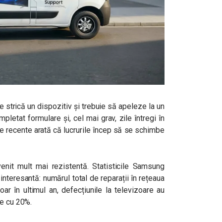
e strică un dispozitiv și trebuie să apeleze la un
pletat formulare și, cel mai grav, zile întregi în
ele recente arată că lucrurile încep să se schimbe
nit mult mai rezistentă. Statisticile Samsung
interesantă: numărul total de reparații în rețeaua
oar în ultimul an, defecțiunile la televizoare au
le cu 20%.