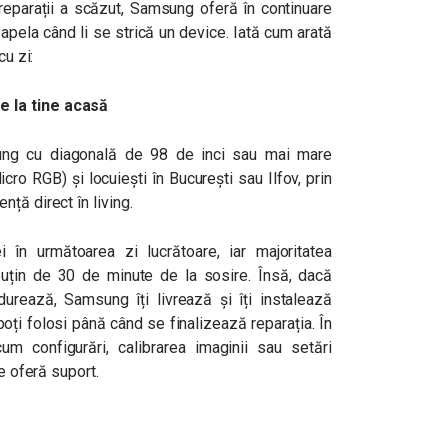
reparații a scăzut, Samsung oferă în continuare
t apela când li se strică un device. Iată cum arată
cu zi:
 la tine acasă
ung cu diagonală de 98 de inci sau mai mare
o RGB) și locuiești în București sau Ilfov, prin
ță direct în living.
i în următoarea zi lucrătoare, iar majoritatea
uțin de 30 de minute de la sosire. Însă, dacă
rează, Samsung îți livrează și îți instalează
poți folosi până când se finalizează reparația. În
m configurări, calibrarea imaginii sau setări
re oferă suport.