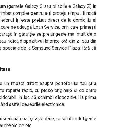
um (gamele Galaxy S sau pliabilele Galaxy Z) în
chimbat complet pentru a-ți proteja timpul, fiindcă
lefonul îți este preluat direct de la domiciliu și
a care se adaugă Loan Service, prin care primești
arația în garanție se prelungește mai mult de o
au ridica dispozitivul la orice oră din zi sau din
le speciale de la Samsung Service Plaza, fără să
itate
e un impact direct asupra portofelului tău și a
e reparat rapid, cu piese originale și de către
siderabil. În loc să schimbi dispozitivul la prima
când astfel deșeurile electronice.
seamnă cozi și așteptare, ci soluții inteligente
 ai nevoie de ele.