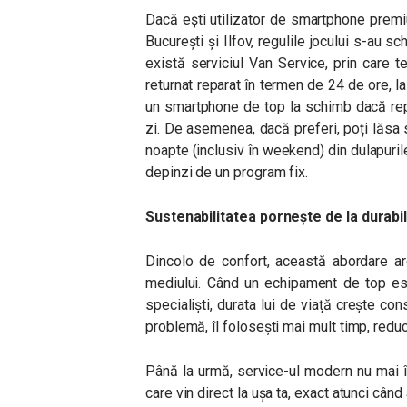
Dacă ești utilizator de smartphone premi
București și Ilfov, regulile jocului s-au s
există serviciul Van Service, prin care te
returnat reparat în termen de 24 de ore, l
un smartphone de top la schimb dacă rep
zi. De asemenea, dacă preferi, poți lăsa s
noapte (inclusiv în weekend) din dulapuri
depinzi de un program fix.
Sustenabilitatea pornește de la durabil
Dincolo de confort, această abordare ar
mediului. Când un echipament de top est
specialiști, durata lui de viață crește con
problemă, îl folosești mai mult timp, redu
Până la urmă, service-ul modern nu mai în
care vin direct la ușa ta, exact atunci când