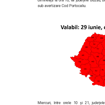
dimineață la ora 10, iar județele Buzău, Br
sub avertizare Cod Portocaliu.
Miercuri, între orele 10 și 21, județel