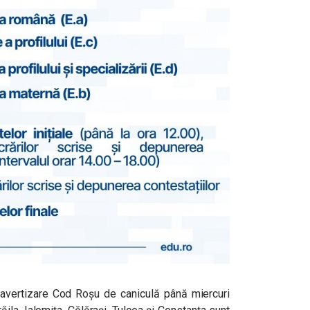
avertizare Cod Roșu de caniculă până miercuri