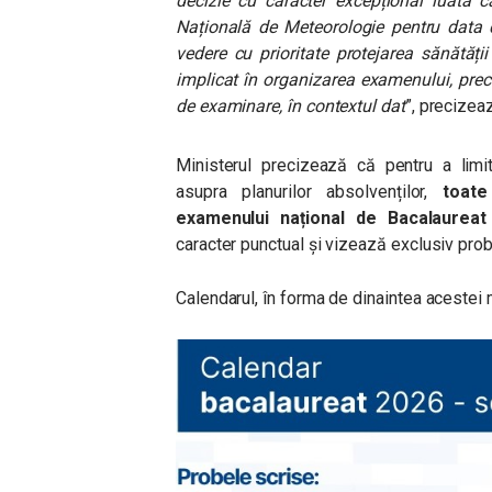
decizie cu caracter excepțional luată 
Națională de Meteorologie pentru data d
vedere cu prioritate protejarea sănătății 
implicat în organizarea examenului, pre
de examinare, în contextul dat
”, precizea
Ministerul precizează că pentru a limi
asupra planurilor absolvenților,
toate
examenului național de Bacalaurea
caracter punctual și vizează exclusiv prob
Calendarul, în forma de dinaintea acestei 