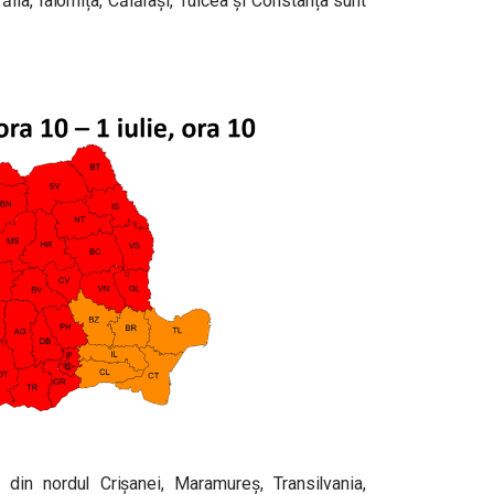
ăila, Ialomița, Călărași, Tulcea și Constanța sunt
e din nordul Crișanei, Maramureș, Transilvania,