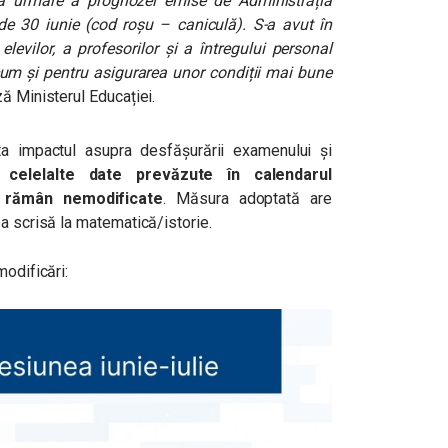
ca urmare a prognozei emise de Administrația
e 30 iunie (cod roșu – caniculă). S-a avut în
elevilor, a profesorilor și a întregului personal
cum și pentru asigurarea unor condiții mai bune
ză Ministerul Educației.
ta impactul asupra desfășurării examenului și
 celelalte date prevăzute în calendarul
t rămân nemodificate
. Măsura adoptată are
a scrisă la matematică/istorie.
modificări: