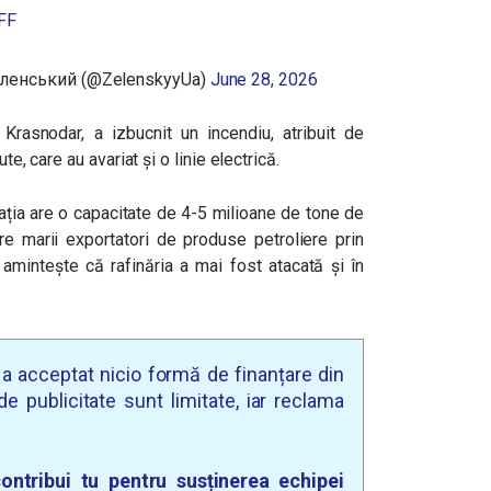
FF
еленський (@ZelenskyyUa)
June 28, 2026
Krasnodar, a izbucnit un incendiu, atribuit de
te, care au avariat și o linie electrică.
alația are o capacitate de 4-5 milioane de tone de
e marii exportatori de produse petroliere prin
 amintește că rafinăria a mai fost atacată și în
u a acceptat nicio formă de finanțare din
e publicitate sunt limitate, iar reclama
ontribui tu pentru susținerea echipei