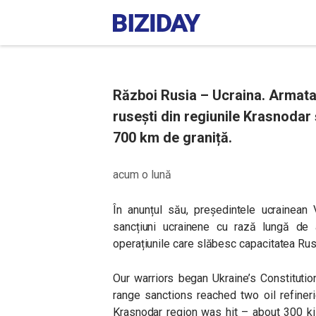
Război Rusia – Ucraina. Armata 
rusești din regiunile Krasnodar ș
700 km de graniță.
acum o lună
În anunțul său, președintele ucrainean 
sancțiuni ucrainene cu rază lungă de 
operațiunile care slăbesc capacitatea Rusi
Our warriors began Ukraine’s Constitutio
range sanctions reached two oil refineri
Krasnodar region was hit – about 300 ki