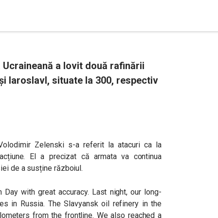
Ucraineană a lovit două rafinării
i Iaroslavl, situate la 300, respectiv
Volodimir Zelenski s-a referit la atacuri ca la
acțiune. El a precizat că armata va continua
ei de a susține războiul.
n Day with great accuracy. Last night, our long-
es in Russia. The Slavyansk oil refinery in the
lometers from the frontline. We also reached a