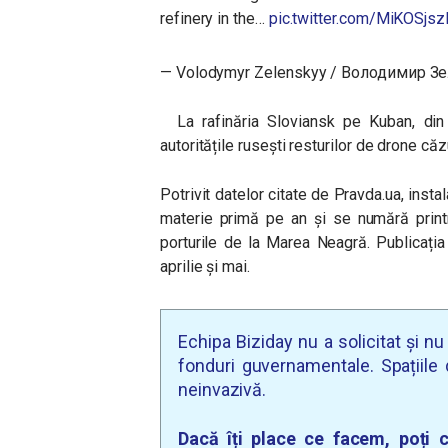
refinery in the…
pic.twitter.com/MiKOSjsz
— Volodymyr Zelenskyy / Володимир З
La rafinăria Sloviansk pe Kuban, din 
autoritățile rusești resturilor de drone căzu
Potrivit datelor citate de Pravda.ua, inst
materie primă pe an și se numără printr
porturile de la Marea Neagră. Publicația
aprilie și mai.
Echipa Biziday nu a solicitat și n
fonduri guvernamentale. Spațiile d
neinvazivă.
Dacă îți place ce facem, poți c