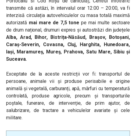
Portocaliu si Cod Roșu de caniculă), Centrul Infotrafic
transmite că astăzi, în intervalul orar 12:00 – 20:00, va fi
interzisă circulația autovehiculelor cu masa totală maximă
autorizată
mai mare de 7,5 tone
pe mai multe sectoare
de drum național, drumuri expres și autostrăzi din județele
Alba, Arad, Bihor, Bistrița-Năsăud, Brașov, Botoșani,
Caraș-Severin, Covasna, Cluj, Harghita, Hunedoara,
Iași, Maramureș, Mureș, Prahova, Satu Mare, Sibiu și
Suceava.
Exceptate de la aceste restricții vor fi: transportul de
persoane, animale vii și produse perisabile e origine
animală și vegetală, carburanți, apă, mărfuri cu temperatură
controlată, produse agricole, precum și transporturile
poștale, funerare, de intervenție, de prim ajutor, de
salubrizare, de tractare a vehiculelor avariate și cele
militare.