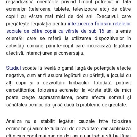
regândească orientările privind timpul petrecut în fața
ecranelor (telefoane, tablete, televizoare etc.) de către
copiii cu vârste mai mici de doi ani. Executivul, care
pregătește legislația pentru
interzicerea folosirii rețelelor
sociale de către copiii cu vârste de sub 16 ani
, a emis
orientări care se referă la utilizarea dispozitivelor în
activități comune părinte-copil care încurajează legătura
afectivă, interacțiunea și conversația.
Studiul
scoate la iveală o gamă largă de potențiale efecte
negative, cum ar fi asupra legăturii cu părinții, a jocului cu
alți copii și a dezvoltării limbajului. Totodată, potrivit
cercetătorilor, folosirea ecranelor la vârste atât de mici
poate crește suprastimularea, poate afecta somnul și
sănătatea ochilor, dar și să ducă la probleme de greutate.
Analiza nu a stabilit legături cauzale între folosirea
ecranelor și anumite tulburări de dezvoltare, dar subliniază
că niciun copil mai mic de doi ani nu ar trebui să fie lăsat