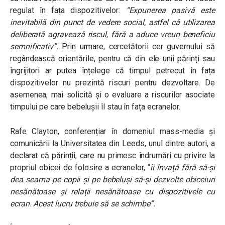
regulat în fața dispozitivelor:
“Expunerea pasivă este
inevitabilă din punct de vedere social, astfel că utilizarea
deliberată agravează riscul, fără a aduce vreun beneficiu
semnificativ”.
Prin urmare, cercetătorii cer guvernului să
regândească orientările, pentru că din ele unii părinți sau
îngrijitori ar putea înțelege că timpul petrecut în fața
dispozitivelor nu prezintă riscuri pentru dezvoltare. De
asemenea, mai solicită și o evaluare a riscurilor asociate
timpului pe care bebelușii îl stau în fața ecranelor.
Rafe Clayton, conferențiar în domeniul mass-media și
comunicării la Universitatea din Leeds, unul dintre autori, a
declarat că părinții, care nu primesc îndrumări cu privire la
propriul obicei de folosire a ecranelor, “
îi învață fără să-și
dea seama pe copii și pe bebeluși să-și dezvolte obiceiuri
nesănătoase și relații nesănătoase cu dispozitivele cu
ecran. Acest lucru trebuie să se schimbe”.