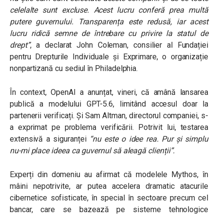
celelalte sunt excluse. Acest lucru conferă prea multă
putere guvernului. Transparența este redusă, iar acest
lucru ridică semne de întrebare cu privire la statul de
drept”
, a declarat John Coleman, consilier al Fundației
pentru Drepturile Individuale și Exprimare, o organizație
nonpartizană cu sediul în Philadelphia.
În context, OpenAI a anunțat, vineri, că amână lansarea
publică a modelului GPT-5.6, limitând accesul doar la
partenerii verificați. Și Sam Altman, directorul companiei, s-
a exprimat pe problema verificării. Potrivit lui, testarea
extensivă a siguranței
“nu este o idee rea. Pur și simplu
nu-mi place ideea ca guvernul să aleagă clienții”
.
Experți din domeniu au afirmat că modelele Mythos, în
mâini nepotrivite, ar putea accelera dramatic atacurile
cibernetice sofisticate, în special în sectoare precum cel
bancar, care se bazează pe sisteme tehnologice