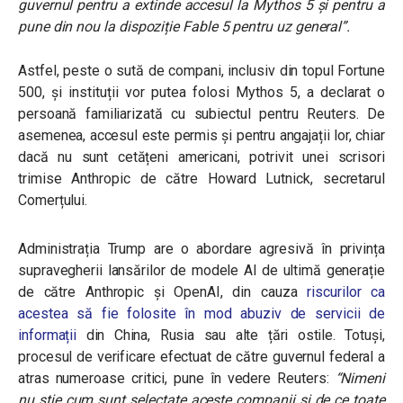
guvernul pentru a extinde accesul la Mythos 5 și pentru a
pune din nou la dispoziție Fable 5 pentru uz general”.
Astfel, peste o sută de compani, inclusiv din topul Fortune
500, și instituții vor putea folosi Mythos 5, a declarat o
persoană familiarizată cu subiectul pentru Reuters. De
asemenea, accesul este permis și pentru angajații lor, chiar
dacă nu sunt cetățeni americani, potrivit unei scrisori
trimise Anthropic de către Howard Lutnick, secretarul
Comerțului.
Administrația Trump are o abordare agresivă în privința
supravegherii lansărilor de modele AI de ultimă generație
de către Anthropic și OpenAI, din cauza
riscurilor ca
acestea să fie folosite în mod abuziv de servicii de
informații
din China, Rusia sau alte țări ostile. Totuși,
procesul de verificare efectuat de către guvernul federal a
atras numeroase critici, pune în vedere Reuters:
“Nimeni
nu știe cum sunt selectate aceste companii și de ce toate