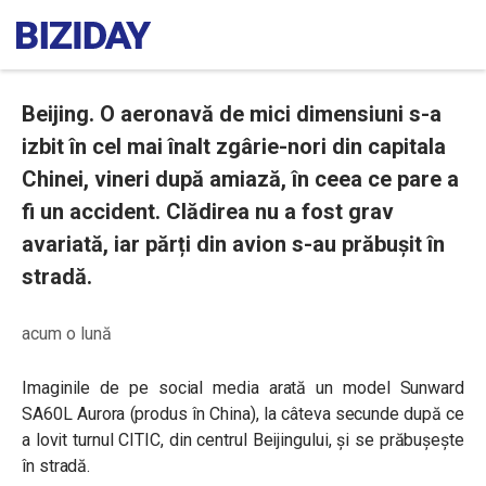
Beijing. O aeronavă de mici dimensiuni s-a
izbit în cel mai înalt zgârie-nori din capitala
Chinei, vineri după amiază, în ceea ce pare a
fi un accident. Clădirea nu a fost grav
avariată, iar părți din avion s-au prăbușit în
stradă.
acum o lună
Imaginile de pe social media arată un model
Sunward
SA60L Aurora (produs în China), la câteva secunde după ce
a lovit turnul CITIC, din centrul Beijingului, și se prăbușește
în stradă.