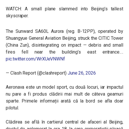
WATCH: A small plane slammed into Beijing’s tallest
skyscraper.
The Sunward SA60L Aurora (reg. B-12PP), operated by
Shuangyue General Aviation Beijing, struck the CITIC Tower
(China Zun), disintegrating on impact — debris and small
fires fell near the building’s east entrance.…
pic.twitter.com/WrXUeVNWNf
— Clash Report (@clashreport)
June 26, 2026
Aeronava este un model sport, cu două locuri, iar impactul
nu pare a fi produs clădirii mai mult de câteva geamuri
sparte. Primele informații arată că la bord se afla doar
pilotul.
Clădirea se află în cartierul central de afaceri al Beijing,
destul de aglomerat la ora 18, la care corporatiștii pleacă