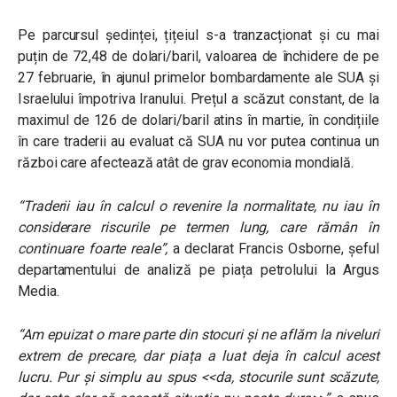
Pe parcursul ședinței, țițeiul s-a tranzacționat și cu mai
puțin de 72,48 de dolari/baril, valoarea de închidere de pe
27 februarie, în ajunul primelor bombardamente ale SUA și
Israelului împotriva Iranului. Prețul a scăzut constant, de la
maximul de 126 de dolari/baril atins în martie, în condițiile
în care traderii au evaluat că SUA nu vor putea continua un
război care afectează atât de grav economia mondială.
“Traderii iau în calcul o revenire la normalitate, nu iau în
considerare riscurile pe termen lung, care rămân în
continuare foarte reale”,
a declarat Francis Osborne, șeful
departamentului de analiză pe piața petrolului la Argus
Media.
“Am epuizat o mare parte din stocuri și ne aflăm la niveluri
extrem de precare, dar piața a luat deja în calcul acest
lucru. Pur și simplu au spus <<da, stocurile sunt scăzute,