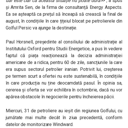
dar este clar că această situație nu poate dura>>”,
a spus
și Amrita Sen, de la firma de consultanță Energy Aspects.
Ea se așteaptă ca prețul să înceapă să crească la final de
august, în condițiile în care țițeiul blocat pe petrolierele din
Golful Persic va ajunge la destinație.
Paul Horsnell, președinte al consiliului de administrație al
Institutului Oxford pentru Studii Energetice, a pus în vedere
faptul că piața reacționează la decizia administrației
americane de a ridica, pentru 60 de zile, sancțiunile la care
era supus sectorul petrolier iranian. Potrivit lui, creșterea
pe termen scurt a ofertei nu este sustenabilă, în condițiile
în care producția nu ține deocamdată pasul. În opinia sa,
cererea și oferta se vor echilibra în octombrie, dacă nu vor
apărea obstacole în negocierile pentru încheierea păcii.
Miercuri, 31 de petroliere au ieșit din regiunea Golfului, cu
jumătate mai multe decât în ziua precedentă, conform
datelor de monitorizare Windward.