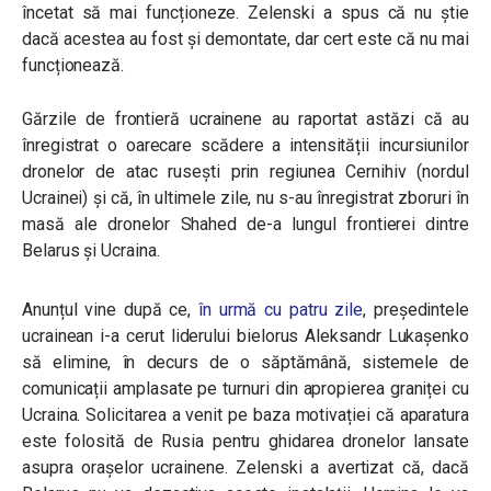
încetat să mai funcționeze. Zelenski a spus că nu știe
dacă acestea au fost și demontate, dar cert este că nu mai
funcționează.
Gărzile de frontieră ucrainene au raportat astăzi că au
înregistrat o oarecare scădere a intensității incursiunilor
dronelor de atac rusești prin regiunea Cernihiv (nordul
Ucrainei) și că, în ultimele zile, nu s-au înregistrat zboruri în
masă ale dronelor Shahed de-a lungul frontierei dintre
Belarus și Ucraina.
Anunțul vine după ce,
în urmă cu patru zile
, președintele
ucrainean i-a cerut liderului bielorus Aleksandr Lukașenko
să elimine, în decurs de o săptămână, sistemele de
comunicații amplasate pe turnuri din apropierea graniței cu
Ucraina. Solicitarea a venit pe baza motivației că aparatura
este folosită de Rusia pentru ghidarea dronelor lansate
asupra orașelor ucrainene. Zelenski a avertizat că, dacă