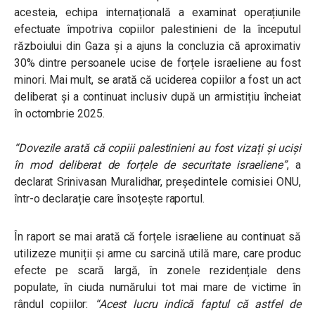
acesteia, echipa internațională
a examinat operațiunile
efectuate împotriva copiilor palestinieni de la începutul
războiului din
Gaza
și a ajuns la concluzia că aproximativ
30% dintre persoanele ucise de forțele israeliene au fost
minori. Mai mult, se arată că uciderea copiilor a fost un act
deliberat și a continuat inclusiv după un armistițiu încheiat
în octombrie 2025.
“Dovezile arată că copiii palestinieni au fost vizați și uciși
în mod deliberat de forțele de securitate israeliene”
, a
declarat Srinivasan Muralidhar, președintele comisiei ONU,
într-o declarație care însoțește raportul.
În raport se mai arată că forțele israeliene au continuat să
utilizeze muniții și arme cu sarcină utilă mare, care produc
efecte pe scară largă, în zonele rezidențiale dens
populate, în ciuda numărului tot mai mare de victime în
rândul copiilor:
“
Acest lucru indică faptul că astfel de