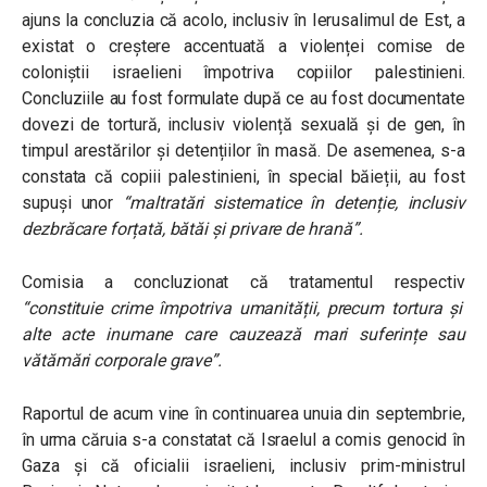
ajuns la concluzia că acolo,
inclusiv în Ierusalimul de Est, a
existat o creștere accentuată a violenței comise de
coloniștii israelieni împotriva copiilor palestinieni.
Concluziile au fost formulate după ce au fost documentate
dovezi de tortură, inclusiv violență sexuală și de gen, în
timpul arestărilor și detențiilor în masă. De asemenea, s-a
constata că
copiii palestinieni, în special băieții, au fost
supuși unor
“maltratări sistematice în detenție, inclusiv
dezbrăcare forțată, bătăi și privare de hrană”.
Comisia a concluzionat că tratamentul respectiv
“constituie crime împotriva umanității, precum tortura și
alte acte inumane care cauzează mari suferințe sau
vătămări corporale grave”.
Raportul de acum vine în continuarea unuia din septembrie,
în urma căruia s-
a constatat că Israelul a comis genocid în
Gaza
și că oficialii israelieni, inclusiv prim-ministrul