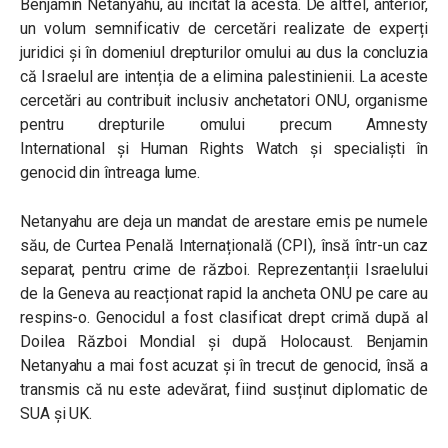
Benjamin Netanyahu, au incitat la acesta. De altfel, anterior,
u
n volum semnificativ de cercetări realizate de experți
juridici și în domeniul drepturilor omului au dus la concluzia
că Israelul are intenția de a elimina palestinienii. La aceste
cercetări au contribuit inclusiv anchetatori ONU, organisme
pentru drepturile omului precum
Amnesty
International
și
Human Rights Watch
și
specialiști în
genocid
din întreaga lume.
Netanyahu are deja un mandat de arestare emis pe numele
său,
de Curtea Penală Internațională (CPI), însă într-un caz
separat, pentru crime de război. Reprezentanții Israelului
de la Geneva au reacționat rapid la ancheta ONU pe care au
respins-o. Genocidul a fost clasificat drept crimă după al
Doilea Război Mondial și după Holocaust. Benjamin
Netanyahu a mai fost acuzat și în trecut de genocid, însă a
transmis că nu este adevărat, fiind susținut diplomatic de
SUA și UK.