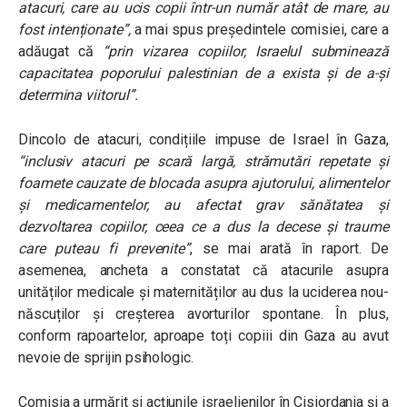
atacuri, care au ucis copii într-un număr atât de mare, au
fost intenționate”,
a mai spus președintele comisiei, care a
adăugat că
“prin vizarea copiilor, Israelul subminează
capacitatea poporului palestinian de a exista și de a-și
determina viitorul”.
Dincolo de atacuri, c
ondițiile impuse de Israel în Gaza,
“inclusiv atacuri pe scară largă, strămutări repetate și
foamete cauzate de blocada asupra ajutorului, alimentelor
și medicamentelor, au afectat grav sănătatea și
dezvoltarea copiilor, ceea ce a dus la decese și traume
care puteau fi prevenite”
, se mai arată în raport. De
asemenea, a
ncheta a constatat că atacurile asupra
unităților medicale și maternităților au dus la uciderea nou-
născuților și creșterea avorturilor spontane. În plus,
conform rapoartelor, aproape toți copiii din Gaza au avut
nevoie de sprijin psihologic.
Comisia a urmărit și acțiunile israelienilor în Cisiordania și a