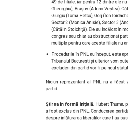
49 de filiale, iar pentru 12 dintre ele nu
Gheorghiu), Brașov (Adrian Veștea), Căl
Giurgiu (Toma Petcu), Gorj (Ion Iordach
Sector 2 (Monica Anisie), Sector 3 (Andr
(Cătălin Stoichiță). Ele au încălcat în m
congres sau chiar au obstrucționat part
multiple pentru care aceste filiale nu ar
Procedurile în PNL au început, este apro
Tribunalul București și ulterior vom put
excluderi din partid vor fi pe noul statut,
Niciun reprezentant al PNL nu a făcut v
partid.
Știrea în formă inițială.
Hubert Thuma, pr
a fost exclus din PNL. Conducerea partidul
despre înlăturarea liberalilor care l-au su