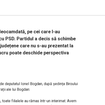
 deocamdată, pe cei care l-au
 cu PSD. Partidul a decis să schimbe
e județene care nu s-au prezentat la
ucru poate deschide perspectiva
 de deputatul Ionel Bogdan, după ședința Biroului
rații ale lui Bogdan:
 toate filialele au rămas într-un interimat. Avem