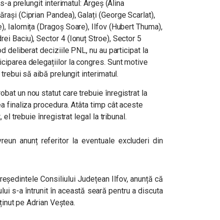
 s-a prelungit interimatul: Argeș (Alina
ărași (Ciprian Pandea), Galați (George Scarlat),
e), Ialomița (Dragoș Soare), Ilfov (Hubert Thuma),
ei Baciu), Sector 4 (Ionuț Stroe), Sector 5
od deliberat deciziile PNL, nu au participat la
iciparea delegațiilor la congres. Sunt motive
 trebui să aibă prelungit interimatul.
bat un nou statut care trebuie înregistrat la
ea finaliza procedura. Atâta timp cât aceste
 el trebuie înregistrat legal la tribunal.
reun anunț referitor la eventuale excluderi din
eședintele Consiliului Județean Ilfov, anunță că
ui s-a întrunit în această seară pentru a discuta
sținut pe Adrian Veștea.