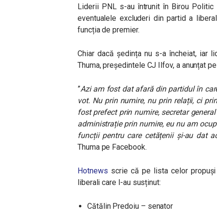
Liderii PNL s-au întrunit în Birou Politi
eventualele excluderi din partid a libera
funcția de premier.
Chiar dacă ședința nu s-a încheiat, iar l
Thuma, președintele CJ Ilfov, a anunțat pe
”
Azi am fost dat afară din partidul în ca
vot. Nu prin numire, nu prin relații, ci p
fost prefect prin numire, secretar general
administrație prin numire, eu nu am ocup
funcții pentru care cetățenii și-au dat a
Thuma pe Facebook.
Hotnews
scrie că pe lista celor propuși
liberali care l-au susținut:
Cătălin Predoiu – senator