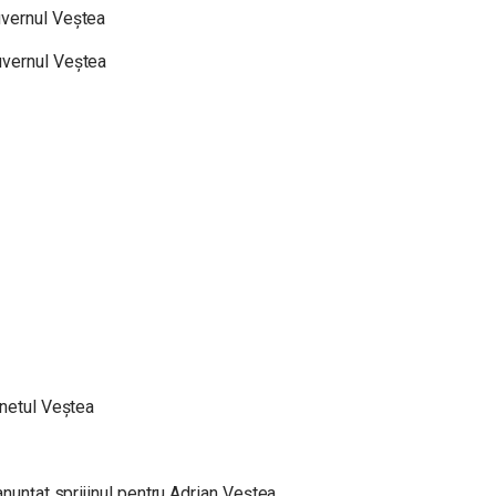
uvernul Veștea
uvernul Veștea
inetul Veștea
anunțat sprijinul pentru Adrian Veștea