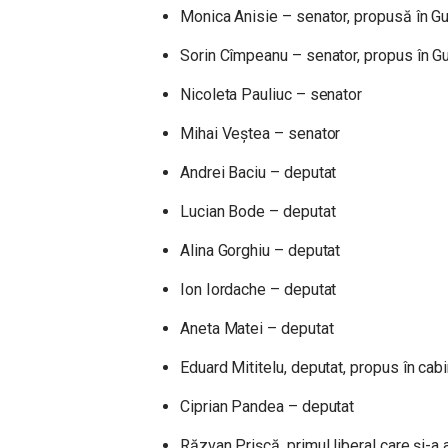
Monica Anisie – senator, propusă în G
Sorin Cîmpeanu – senator, propus în G
Nicoleta Pauliuc – senator
Mihai Veștea – senator
Andrei Baciu – deputat
Lucian Bode – deputat
Alina Gorghiu – deputat
Ion Iordache – deputat
Aneta Matei – deputat
Eduard Mititelu, deputat, propus în cab
Ciprian Pandea – deputat
Răzvan Prișcă, primul liberal care și-a 