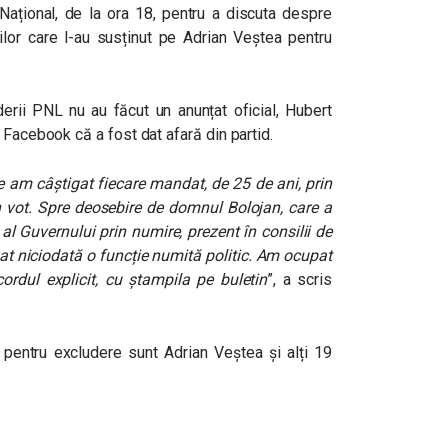
c Național, de la ora 18, pentru a discuta despre
lilor care l-au susținut pe Adrian Veștea pentru
iderii PNL nu au făcut un anunțat oficial, Hubert
 Facebook că a fost dat afară din partid.
re am câștigat fiecare mandat, de 25 de ani, prin
rin vot. Spre deosebire de domnul Bolojan, care a
 al Guvernului prin numire, prezent în consilii de
at niciodată o funcție numită politic. Am ocupat
cordul explicit, cu ștampila pe buletin
”, a scris
 pentru excludere sunt Adrian Veștea și alți 19