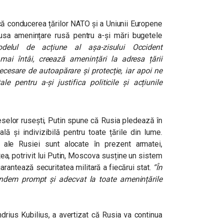
că conducerea țărilor NATO și a Uniunii Europene
usa amenințare rusă pentru a-și mări bugetele
delul de acțiune al așa-zisului Occident
ai întâi, creează amenințări la adresa țării
cesare de autoapărare și protecție, iar apoi ne
e pentru a-și justifica politicile și acțiunile
ereselor rusești, Putin spune că Rusia pledează în
ă și indivizibilă pentru toate țările din lume.
 ale Rusiei sunt alocate în prezent armatei,
tea, potrivit lui Putin, Moscova susține un sistem
 garantează securitatea militară a fiecărui stat.
“În
undem prompt și adecvat la toate amenințările
drius Kubilius, a avertizat că Rusia va continua