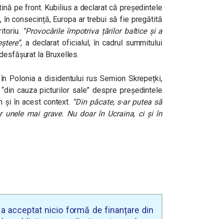
nă pe front. Kubilius a declarat că președintele
, în consecință, Europa ar trebui să fie pregătită
itoriu.
“Provocările împotriva țărilor baltice și a
eștere”
, a declarat oficialul, în cadrul summitului
desfășurat la Bruxelles.
a în Polonia a disidentului rus Semion Skrepețki,
 “din cauza picturilor sale” despre președintele
n și în acest context.
“Din păcate, s-ar putea să
r unele mai grave. Nu doar în Ucraina, ci și în
u a acceptat nicio formă de finanțare din