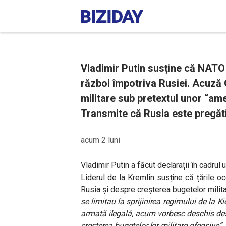
Vladimir Putin susține că NATO
război împotriva Rusiei. Acuză 
militare sub pretextul unor “am
Transmite că Rusia este pregăt
acum 2 luni
Vladimir Putin a făcut declarații în cadrul u
Liderul de la Kremlin susține că țările 
Rusia și despre creșterea bugetelor milit
se limitau la sprijinirea regimului de la Ki
armată ilegală, acum vorbesc deschis des
creșterea bugetelor lor militare ofensive”.