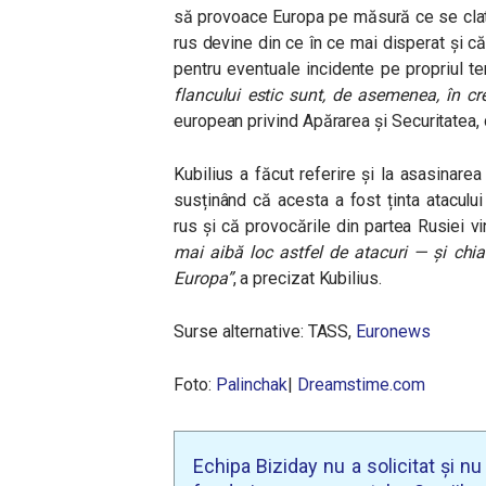
să provoace Europa pe măsură ce se clati
rus devine din ce în ce mai disperat și că
pentru eventuale incidente pe propriul ter
flancului estic sunt, de asemenea, în cr
european privind Apărarea și Securitatea, 
Kubilius a făcut referire și la asasinare
susținând că acesta a fost ținta atacului
rus și că provocările din partea Rusiei vi
mai aibă loc astfel de atacuri — și chia
Europa”
, a precizat Kubilius.
Surse alternative: TASS,
Euronews
Foto:
Palinchak
|
Dreamstime.com
Echipa Biziday nu a solicitat și n