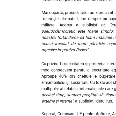
Mai departe, președintele rus a precizat 
folosește afirmații false despre presup
militare. Acesta a subliniat că
“mo
pseudodemocratic este foarte simplu: m
noastre, forțându-ne să luăm măsurile ne
acuză imediat de toate păcatele capital
agresive împotriva Rusiei”.
Cu privire la securitatea și protecția int
mod consecvent pentru o securitate egal
Aproape 40% din cheltuielile bugetare
armamentului și securității. Cu toate aces
multipolar al relațiilor internaționale care
același timp, suntem pregătiți să răsp
externe și interne”
, a subliniat liderul rus.
Separat, Comisarul UE pentru Apărare, An