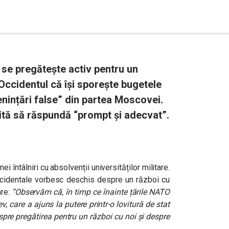
 se pregătește activ pentru un
Occidentul că își sporește bugetele
enințări false” din partea Moscovei.
ită să răspundă “prompt și adecvat”.
nei întâlniri cu absolvenții universităților militare.
occidentale vorbesc deschis despre un război cu
are:
“Observăm că, în timp ce înainte țările NATO
ev, care a ajuns la putere printr-o lovitură de stat
pre pregătirea pentru un război cu noi și despre