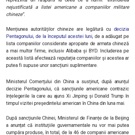
nejustificată a listei americane a companiilor militare
chineze”.
Mențiunea autorităților chineze are legătură cu
decizia
Pentagonului, de la începutul acestei luni
, de a adăugat pe
lista companiilor considerate apropiate de armata chineză
a mai multor firme, inclusiv Alibaba și BYD. Includerea pe
această listă afectează reputația companiilor și acestea ar
putea fi supuse unor sancțiuni suplimentare.
Ministerul Comerțului din China a susținut, după anunțul
decizie Pentagonului, că sancțiunile americane contrazic
înțelegerile la care au ajuns Xi Jinping și Donald Trump în
timpul vizitei președintelui american în China din luna mai.
După sancțiunile Chinei, Ministerul de Finanțe de la Beijing
a anunțat că instituțiile guvernamentale nu vor mai putea
cumpăra produse, în total, de la 46 de companii americane