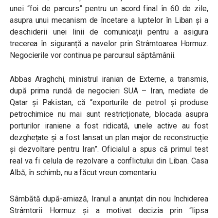
unei “foi de parcurs” pentru un acord final în 60 de zile,
asupra unui mecanism de încetare a luptelor în Liban și a
deschiderii unei linii de comunicații pentru a asigura
trecerea în siguranță a navelor prin Strâmtoarea Hormuz.
Negocierile vor continua pe parcursul săptămânii.
Abbas Araghchi, ministrul iranian de Externe, a transmis,
după prima rundă de negocieri SUA – Iran, mediate de
Qatar și Pakistan, că
“exporturile de petrol și produse
petrochimice nu mai sunt restricționate, blocada asupra
porturilor iraniene a fost ridicată, unele active au fost
dezghețate și a fost lansat un plan major de reconstrucție
și dezvoltare pentru Iran”
. Oficialul a spus că primul test
real va fi celula de rezolvare a conflictului din Liban. Casa
Albă, în schimb, nu a făcut vreun comentariu.
Sâmbătă după-amiază, Iranul a anunțat din nou închiderea
Strâmtorii Hormuz și a motivat decizia prin “lipsa