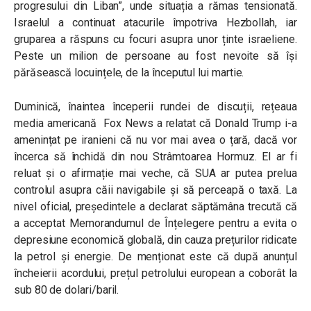
progresului din Liban”, unde situația a rămas tensionată.
Israelul a continuat atacurile împotriva Hezbollah, iar
gruparea a răspuns cu focuri asupra unor ținte israeliene.
Peste un milion de persoane au fost nevoite să își
părăsească locuințele, de la începutul lui martie.
Duminică, înaintea începerii rundei de discuții, rețeaua
media americană Fox News a relatat că Donald Trump i-a
amenințat pe iranieni că nu vor mai avea o țară, dacă vor
încerca să închidă din nou Strâmtoarea Hormuz. El ar fi
reluat și o afirmație mai veche, că SUA ar putea prelua
controlul asupra căii navigabile și să perceapă o taxă. La
nivel oficial, președintele a declarat săptămâna trecută că
a acceptat Memorandumul de Înțelegere pentru a evita o
depresiune economică globală, din cauza prețurilor ridicate
la petrol și energie. De menționat este că după anunțul
încheierii acordului, prețul petrolului european a coborât la
sub 80 de dolari/baril.