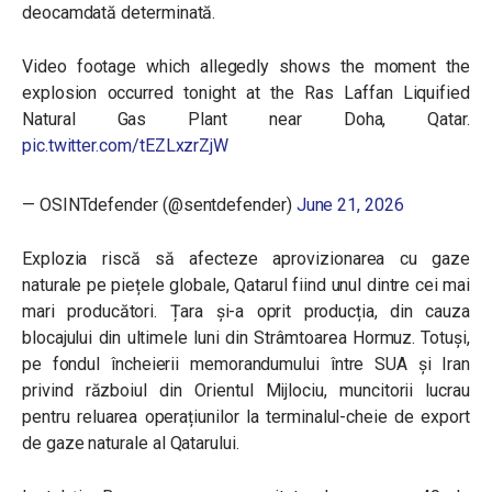
deocamdată determinată.
Video footage which allegedly shows the moment the
explosion occurred tonight at the Ras Laffan Liquified
Natural Gas Plant near Doha, Qatar.
pic.twitter.com/tEZLxzrZjW
— OSINTdefender (@sentdefender)
June 21, 2026
Explozia riscă să afecteze aprovizionarea cu gaze
naturale pe piețele globale, Qatarul fiind unul dintre cei mai
mari producători. Țara și-a oprit producția, din cauza
blocajului din ultimele luni din Strâmtoarea Hormuz. Totuși,
pe fondul încheierii memorandumului între SUA și Iran
privind războiul din Orientul Mijlociu, muncitorii lucrau
pentru reluarea operațiunilor la terminalul-cheie de export
de gaze naturale al Qatarului.