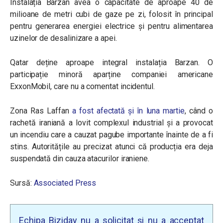
Instalația Barzan avea o capacitate de aproape 40 de
milioane de metri cubi de gaze pe zi, folosit în principal
pentru generarea energiei electrice și pentru alimentarea
uzinelor de desalinizare a apei.
Qatar deține aproape integral instalația Barzan. O
participație minoră aparține companiei americane
ExxonMobil, care nu a comentat incidentul.
Zona Ras Laffan
a fost afectată și în luna martie
, când o
rachetă iraniană a lovit complexul industrial și a provocat
un incendiu care a cauzat pagube importante înainte de a fi
stins. Autoritățile au precizat atunci că producția era deja
suspendată din cauza atacurilor iraniene.
Sursă:
Associated Press
Echipa Biziday nu a solicitat și nu a acceptat