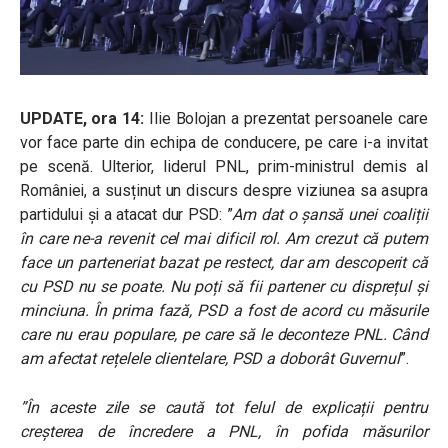
UPDATE, ora 14:
Ilie Bolojan a prezentat persoanele care
vor face parte din echipa de conducere, pe care i-a invitat
pe scenă. Ulterior, liderul PNL, prim-ministrul demis al
României, a susținut un discurs despre viziunea sa asupra
partidului și a atacat dur PSD: ”
Am dat o șansă unei coaliții
în care ne-a revenit cel mai dificil rol. Am crezut că putem
face un parteneriat bazat pe restect, dar am descoperit că
cu PSD nu se poate. Nu poți să fii partener cu disprețul și
minciuna. În prima fază, PSD a fost de acord cu măsurile
care nu erau populare, pe care să le deconteze PNL. Când
am afectat rețelele clientelare, PSD a doborât Guvernul
”.
”În aceste zile se caută tot felul de explicații pentru
creșterea de încredere a PNL, în pofida măsurilor