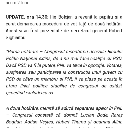
acum 2 luni
UPDATE, ora 14.30:
Ilie Bolojan a revenit la pupitru și a
cerut demarearea procedurii de vot față de două hotărâri.
Acestea au fost prezentate de secretarul general Robert
Sighiartău:
“Prima hotărâre – Congresul reconfirmă deciziile Biroului
Politic Național extins, de a nu mai face coaliție cu PSD.
Dacă PSD va fi la putere, PNL va trece în opoziție. Votarea,
susținerea sau participarea la construcția unui guvern cu
PSD de către un membru al PNL îl va plasa pe acesta în
afara liniei politice stabilite de congresul de astăzi,
generând excluderea sa.
A doua hotărâre, menită să aducă separarea apelor în PNL
– Congresul constată că domnii Lucian Bode, Rareș
Bogdan, Adrian Veștea, Hubert Thuma și doamna Alina