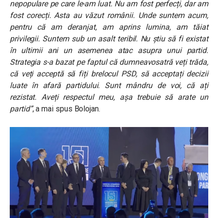
nepopulare pe care le-am luat. Nu am fost perfecți, dar am
fost corecți. Asta au văzut românii. Unde suntem acum,
pentru că am deranjat, am aprins lumina, am tăiat
privilegii. Suntem sub un asalt teribil. Nu știu să fi existat
în ultimii ani un asemenea atac asupra unui partid.
Strategia s-a bazat pe faptul că dumneavosatră veți trăda,
că veți acceptă să fiți brelocul PSD, să acceptați decizii
luate în afară partidului. Sunt mândru de voi, că ați
rezistat. Aveți respectul meu, așa trebuie să arate un
partid”
, a mai spus Bolojan.