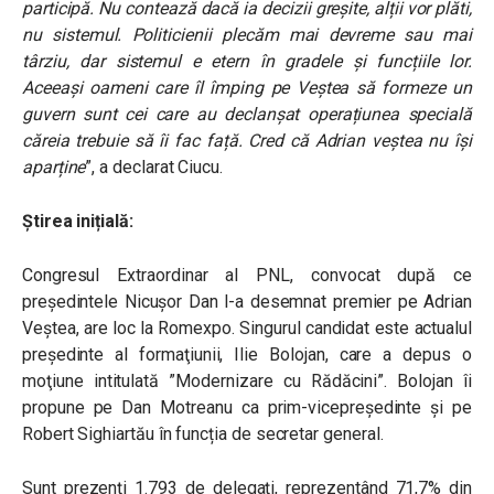
participă. Nu contează dacă ia decizii greșite, alții vor plăti,
nu sistemul. Politicienii plecăm mai devreme sau mai
târziu, dar sistemul e etern în gradele și funcțiile lor.
Aceeași oameni care îl împing pe Veștea să formeze un
guvern sunt cei care au declanșat operațiunea specială
căreia trebuie să îi fac față. Cred că Adrian veștea nu își
aparține
”, a declarat Ciucu.
Știrea inițială:
Congresul Extraordinar al PNL, convocat după ce
preşedintele Nicuşor Dan l-a desemnat premier pe Adrian
Veştea, are loc la Romexpo. Singurul candidat este actualul
preşedinte al formaţiunii, Ilie Bolojan, care a depus o
moţiune intitulată ”Modernizare cu Rădăcini”. Bolojan îi
propune pe Dan Motreanu ca prim-vicepreședinte și pe
Robert Sighiartău în funcția de secretar general.
Sunt prezenţi 1.793 de delegaţi, reprezentând 71,7% din