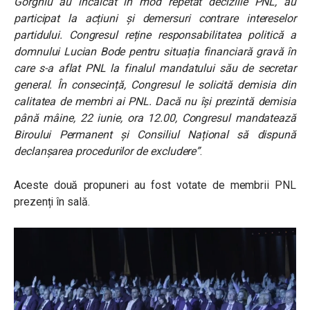
Gorghiu au încălcat în mod repetat deciziile PNL, au
participat la acțiuni și demersuri contrare intereselor
partidului. Congresul reține responsabilitatea politică a
domnului Lucian Bode pentru situația financiară gravă în
care s-a aflat PNL la finalul mandatului său de secretar
general. În consecință, Congresul le solicită demisia din
calitatea de membri ai PNL. Dacă nu își prezintă demisia
până mâine, 22 iunie, ora 12.00, Congresul mandatează
Biroului Permanent și Consiliul Național să dispună
declanșarea procedurilor de excludere”
.
Aceste două propuneri au fost votate de membrii PNL
prezenți în sală.