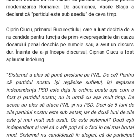
modernizarea României. De asemenea, Vasile Blaga a
declarat că ”partidul este sub asediu” de ceva timp.
Ciprin Ciucu, primarul Bucureștiului, care a luat decizia de a
nu candida pentru funcția de prim-vicepreședinte din cauza
dosarului penal deschis pe numele său, a avut un discurs
dur. Înainte de a-și începe discursul, Ciprian Ciucu a fost
aplaudat îndelung.
”
Sistemul a ales să pună presiune pe PNL. De ce? Pentru
că partidul nostru își regăsise sufletul, își regăsise
independența PSD este deja la ordine, poate așa cum a
fost și partidul nostru, nu în urmă cu așa mult timp. De
aceea au ales să atace PNL și nu PSD. Deci de 6 luni de
zile partidul nostru este sub astalt, iar de două luni de zile
este și mai mult sub asalt. Ce este sistemul? Dacă ești
independent și vrei să o afli poți să o faci în cel mai brutal
mod. Sistemul nu candidează în alegeri, că de participat