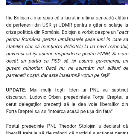
Ilie Bolojan a mai spus că a lucrat în ultima perioadă alături
de partenerii din USR și UDMR pentru a găsi o soluție la
criza politică din România. Bolojan a vorbit despre un ”
pact
pentru România pentru următoarele șase luni în care să
stabilim clar, că menținem deficitele la un nivel rezonabil,
guvernul să își asume răspunderea pentru PNNR, Și n-are
decât un partid ca PSD să își asume guvernarea, un
guvern minoritar. Dacă nu, ne asumăm noi, alături de
partenerii noștri, dar asta înseamnă voturi pe față
”.
UPDATE:
Mai mulți foști lideri ai PNL au susținut
discursuri.
Ludovic Orban, președintele Forței Dreptei, a
cerut delegaţilor prezenţi să le dea voie liberalilor din
Forţa Dreptei să se ”întoarcă acasă pe uşa din faţă”.
Fostul preşedinte PNL Theodor Stolojan a declarat că
liberalii trebuie să fie mândri că partidul a acţionat pentru