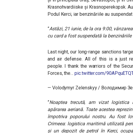
Krasnohvardiiske și Krasnoperekopsk. Aut
Podul Kerci, iar benzinăriile
au suspendat 
”
Astăzi, 21 iunie, de la ora 9:00, vânzarea
cu card a fost suspendată la benzinăriile
Last night, our long-range sanctions target
and air defense. All of this is a just 
people. I thank the warriors of the Sec
Forces, the…
pic.twitter.com/90APquETQ
— Volodymyr Zelenskyy / Володимир З
”
Noaptea trecută, am vizat logistica mi
apărarea aeriană. Toate acestea reprezint
împotriva poporului nostru. Au fost lov
Crimeea: logistica maritimă utilizată pen
și un depozit de petrol în Kerci, ocupa