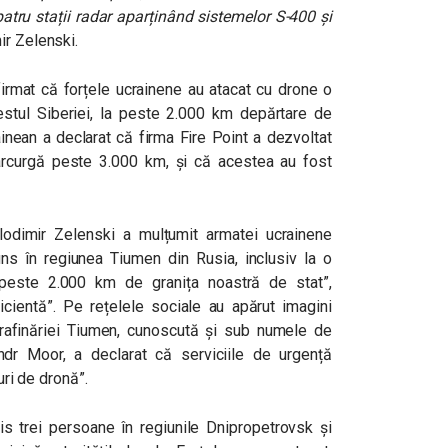
 patru stații radar aparținând sistemelor S-400 și
ir Zelenski.
rmat că forțele ucrainene au atacat cu drone o
vestul Siberiei, la peste 2.000 km depărtare de
ainean a declarat că firma Fire Point a dezvoltat
arcurgă peste 3.000 km, și că acestea au fost
odimir Zelenski a mulțumit armatei ucrainene
uns în regiunea Tiumen din Rusia, inclusiv la o
a “peste 2.000 km de granița noastră de stat”,
ientă”. Pe rețelele sociale au apărut imagini
 rafinăriei Tiumen, cunoscută și sub numele de
sandr Moor, a declarat că serviciile de urgență
uri de dronă”.
cis trei persoane în regiunile Dnipropetrovsk și