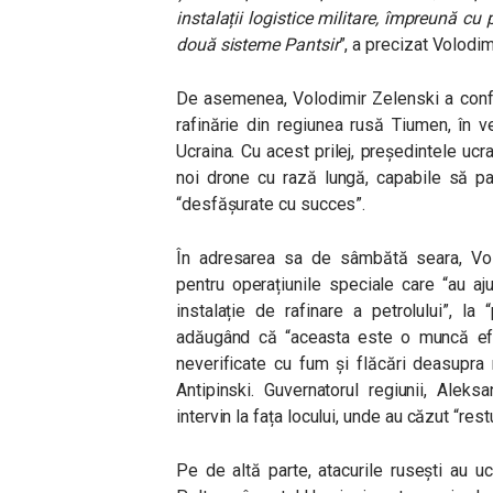
instalații logistice militare, împreună cu
două sisteme Pantsir
”, a precizat Volodim
De asemenea, Volodimir Zelenski a confi
rafinărie din regiunea rusă Tiumen, în 
Ucraina. Cu acest prilej, președintele ucr
noi drone cu rază lungă, capabile să p
“desfășurate cu succes”.
În adresarea sa de sâmbătă seara, Vol
pentru operațiunile speciale care “au aj
instalație de rafinare a petrolului”, l
adăugând că “aceasta este o muncă efic
neverificate cu fum și flăcări deasupra
Antipinski. Guvernatorul regiunii, Alek
intervin la fața locului, unde au căzut “rest
Pe de altă parte, atacurile rusești au u