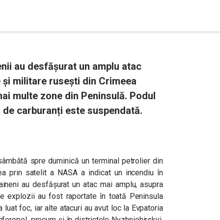
nii au desfășurat un amplu atac
 și militare rusești din Crimeea
 mai multe zone din Peninsulă. Podul
ea de carburanți este suspendată.
 sâmbătă spre duminică un terminal petrolier din
ea prin satelit a NASA a indicat un incendiu în
craineni au desfășurat un atac mai amplu, asupra
e explozii au fost raportate în toată Peninsula
luat foc, iar alte atacuri au avut loc la Evpatoria
imferopol, precum și în districtele Nyzhniohirskyi,