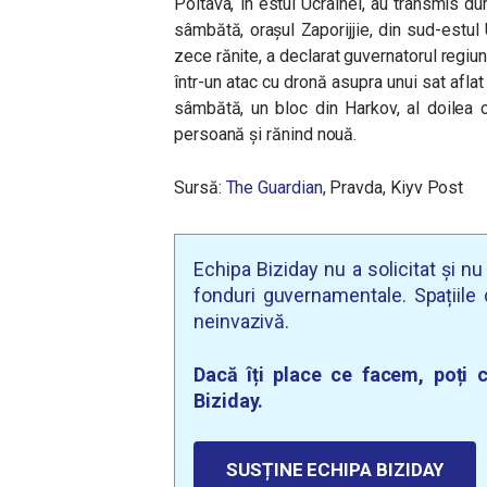
Poltava, în estul Ucrainei, au transmis dum
sâmbătă, orașul Zaporijjie, din sud-estul 
zece rănite, a declarat guvernatorul regiu
într-un atac cu dronă asupra unui sat aflat 
sâmbătă, un bloc din Harkov, al doilea 
persoană și rănind nouă.
Sursă:
The Guardian
, Pravda, Kiyv Post
Echipa Biziday nu a solicitat și n
fonduri guvernamentale. Spațiile d
neinvazivă.
Dacă îți place ce facem, poți c
Biziday.
SUSȚINE ECHIPA BIZIDAY