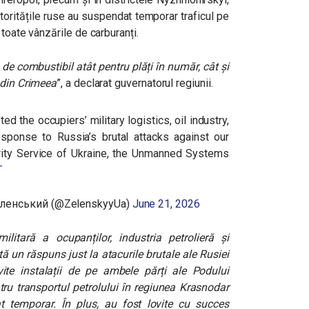
oritățile ruse au suspendat temporar traficul pe
toate vânzările de carburanți.
 de combustibil atât pentru plăți în număr, cât și
 din Crimeea
”, a declarat guvernatorul regiunii.
ed the occupiers’ military logistics, oil industry,
response to Russia’s brutal attacks against our
urity Service of Ukraine, the Unmanned Systems
T
еленський (@ZelenskyyUa)
June 21, 2026
litară a ocupanților, industria petrolieră și
ă un răspuns just la atacurile brutale ale Rusiei
ite instalații de pe ambele părți ale Podului
tru transportul petrolului în regiunea Krasnodar
t temporar. În plus, au fost lovite cu succes