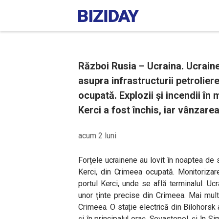
Război Rusia – Ucraina. Ucraine
asupra infrastructurii petroliere
ocupată. Explozii și incendii în
Kerci a fost închis, iar vânzar
acum 2 luni
Forțele ucrainene au lovit în noaptea de
Kerci, din Crimeea ocupată. Monitorizar
portul Kerci, unde se află terminalul. U
unor ținte precise din Crimeea. Mai mult
Crimeea. O stație electrică din Bilohorsk a 
și în principalul oraș, Sevastopol, și în S