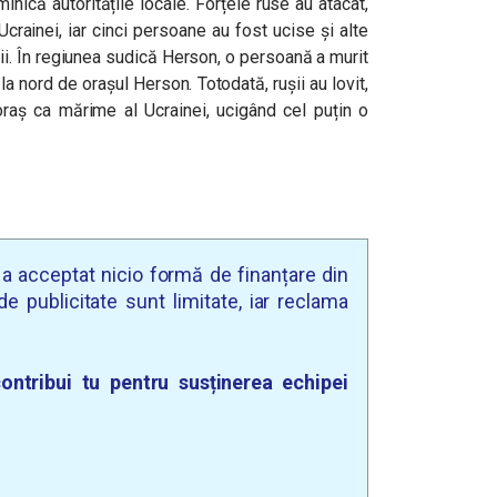
inică autoritățile locale. Forțele ruse au atacat,
Ucrainei, iar cinci persoane au fost ucise și alte
nii. În regiunea sudică Herson, o persoană a murit
la nord de orașul Herson. Totodată, rușii au lovit,
oraș ca mărime al Ucrainei, ucigând cel puțin o
u a acceptat nicio formă de finanțare din
e publicitate sunt limitate, iar reclama
ontribui tu pentru susținerea echipei