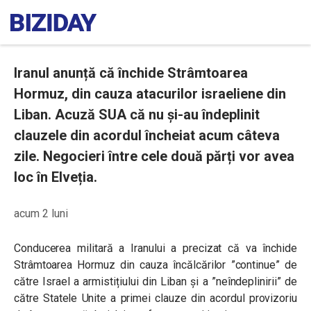
Iranul anunță că închide Strâmtoarea
Hormuz, din cauza atacurilor israeliene din
Liban. Acuză SUA că nu și-au îndeplinit
clauzele din acordul încheiat acum câteva
zile. Negocieri între cele două părți vor avea
loc în Elveția.
acum 2 luni
Conducerea militară a Iranului a precizat că va închide
Strâmtoarea Hormuz din cauza încălcărilor ”continue” de
către Israel a armistițiului din Liban și a ”neîndeplinirii” de
către Statele Unite a primei clauze din acordul provizoriu