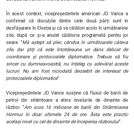
În acest context, vicepreședintele american JD Vance a
confirmat că discuțiile dintre cele două părți sunt în
desfășurare în Elveția și că va călători acolo în următoarele
zile, după ce și-a anulat călătoria programată pentru joi
seara: ”
Mă aștept să plec cândva în următoarele câteva
zile, dar știți că este întotdeauna un dans delicat de
coordonare și protocoalele diplomatice. Trebuie să fiu
sincer cu dumneavoastră, nu înțeleg cu adevărat aceste
lucruri. Nu am fost niciodată deosebit de interesat de
protocoalele diplomatice
”.
Vicepreședintele JD Vance susține că fluxul de barili de
petrol din strâmtoare a atins nivelurile de dinainte de
război: ”
Am scos 16 milioane de barili din Strâmtoarea
Hormuz în doar ultimele 24 de ore. Ăsta este practic
același nivel cu cel de dinainte de începerea războiului
”.