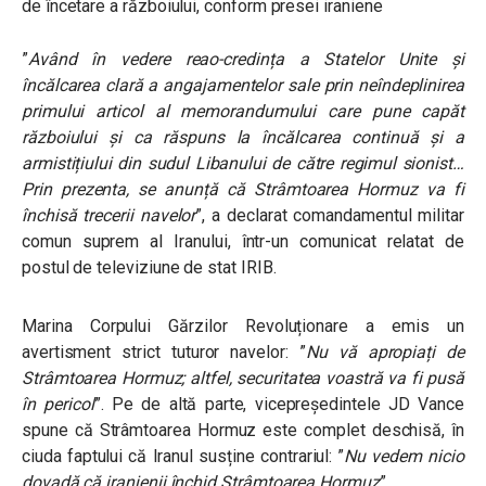
de încetare a războiului, conform presei iraniene
”
Având în vedere reao-credința a Statelor Unite și
încălcarea clară a angajamentelor sale prin neîndeplinirea
primului articol al memorandumului care pune capăt
războiului și ca răspuns la încălcarea continuă și a
armistițiului din sudul Libanului de către regimul sionist…
Prin prezenta, se anunță că Strâmtoarea Hormuz va fi
închisă trecerii navelor
”, a declarat comandamentul militar
comun suprem al Iranului, într-un comunicat relatat de
postul de televiziune de stat IRIB.
Marina Corpului Gărzilor Revoluționare a emis un
avertisment strict tuturor navelor: ”
Nu vă apropiați de
Strâmtoarea Hormuz; altfel, securitatea voastră va fi pusă
în pericol
”. Pe de altă parte, vicepreședintele JD Vance
spune că Strâmtoarea Hormuz este complet deschisă, în
ciuda faptului că Iranul susține contrariul: ”
Nu vedem nicio
dovadă că iranienii închid Strâmtoarea Hormuz
”.