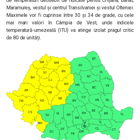
de temperaturi deosebit de ridicate pentru Crișana, Banat,
Maramureș, vestul și centrul Transilvaniei și vestul Olteniei.
Maximele vor fi cuprinse între 30 și 34 de grade, cu cele
mai mari valori în Câmpia de Vest, unde indicele
temperatură-umezeală (ITU) va atinge izolat pragul critic
de 80 de unități.