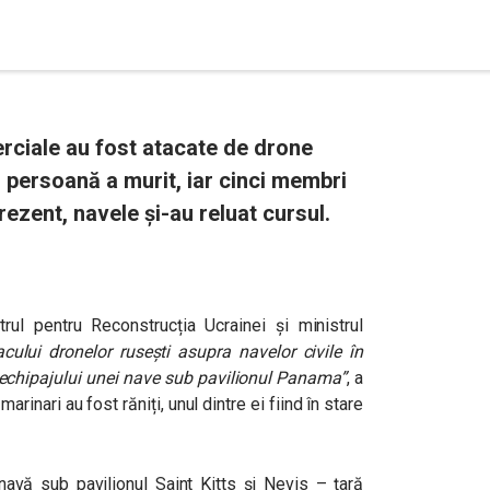
ciale au fost atacate de drone
o persoană a murit, iar cinci membri
prezent, navele și-au reluat cursul.
rul pentru Reconstrucția Ucrainei și ministrul
cului dronelor rusești asupra navelor civile în
 echipajului unei nave sub pavilionul Panama”
, a
marinari au fost răniți, unul dintre ei fiind în stare
navă sub pavilionul Saint Kitts și Nevis – țară