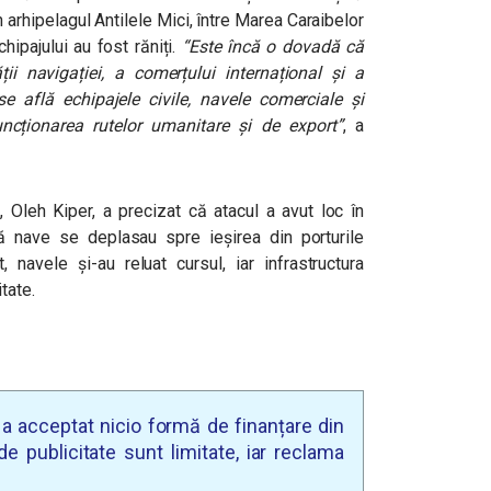
 arhipelagul Antilele Mici, între Marea Caraibelor
hipajului au fost răniți.
“Este încă o dovadă că
ii navigației, a comerțului internațional și a
 se află echipajele civile, navele comerciale și
uncționarea rutelor umanitare și de export”
, a
, Oleh Kiper, a precizat că atacul a avut loc în
 nave se deplasau spre ieșirea din porturile
 navele și-au reluat cursul, iar infrastructura
tate.
u a acceptat nicio formă de finanțare din
e publicitate sunt limitate, iar reclama