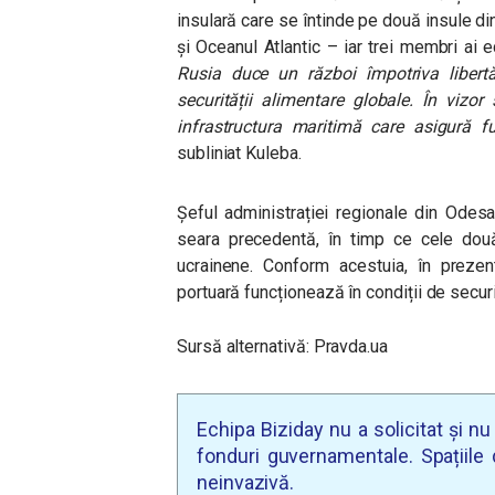
insulară care se întinde pe două insule din
și Oceanul Atlantic – iar trei membri ai ec
Rusia duce un război împotriva libertăț
securității alimentare globale. În vizor
infrastructura maritimă care asigură f
subliniat Kuleba.
Șeful administrației regionale din Odesa
seara precedentă, în timp ce cele două
ucrainene. Conform acestuia, în prezent,
portuară funcționează în condiții de securi
Sursă alternativă: Pravda.ua
Echipa Biziday nu a solicitat și n
fonduri guvernamentale. Spațiile d
neinvazivă.