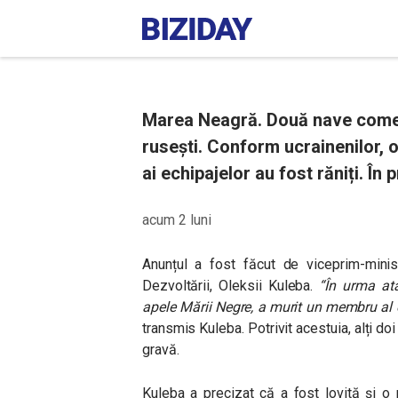
Marea Neagră. Două nave comer
rusești. Conform ucrainenilor, 
ai echipajelor au fost răniți. În 
acum 2 luni
Anunțul a fost făcut de viceprim-minist
Dezvoltării, Oleksii Kuleba.
“În urma ata
apele Mării Negre, a murit un membru al
transmis Kuleba. Potrivit acestuia, alți doi 
gravă.
Kuleba a precizat că a fost lovită și o 