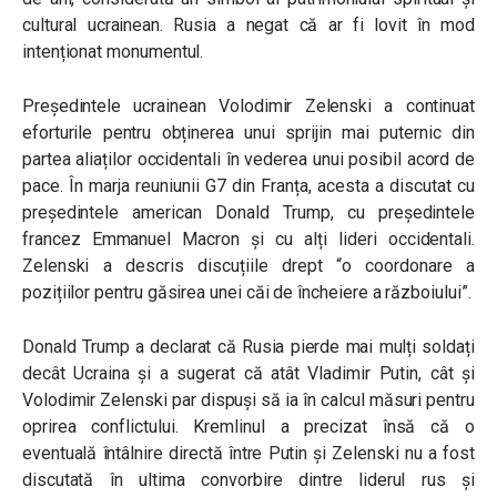
cultural ucrainean. Rusia a negat că ar fi lovit în mod
intenționat monumentul.
Președintele ucrainean Volodimir Zelenski a continuat
eforturile pentru obținerea unui sprijin mai puternic din
partea aliaților occidentali în vederea unui posibil acord de
pace. În marja reuniunii G7 din Franța, acesta a discutat cu
președintele american Donald Trump, cu președintele
francez Emmanuel Macron și cu alți lideri occidentali.
Zelenski a descris discuțiile drept “o coordonare a
pozițiilor pentru găsirea unei căi de încheiere a războiului”.
Donald Trump a declarat că Rusia pierde mai mulți soldați
decât Ucraina și a sugerat că atât Vladimir Putin, cât și
Volodimir Zelenski par dispuși să ia în calcul măsuri pentru
oprirea conflictului. Kremlinul a precizat însă că o
eventuală întâlnire directă între Putin și Zelenski nu a fost
discutată în ultima convorbire dintre liderul rus și