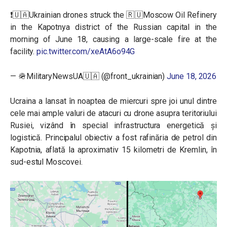
❗️🇺🇦Ukrainian drones struck the 🇷🇺Moscow Oil Refinery
in the Kapotnya district of the Russian capital in the
morning of June 18, causing a large-scale fire at the
facility.
pic.twitter.com/xeAtA6o94G
— 🪖MilitaryNewsUA🇺🇦 (@front_ukrainian)
June 18, 2026
Ucraina a lansat în noaptea de miercuri spre joi unul dintre
cele mai ample valuri de atacuri cu drone asupra teritoriului
Rusiei, vizând în special infrastructura energetică și
logistică. Principalul obiectiv a fost rafinăria de petrol din
Kapotnia, aflată la aproximativ 15 kilometri de Kremlin, în
sud-estul Moscovei.