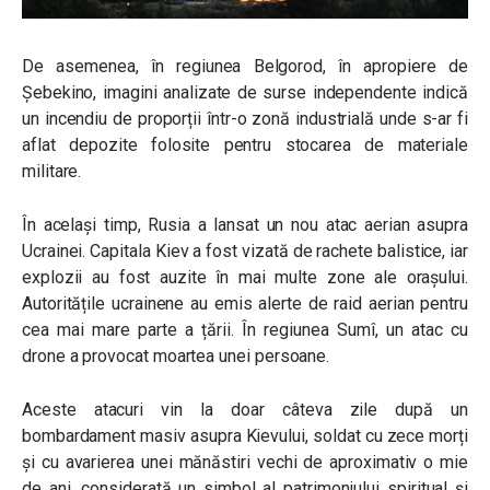
De asemenea, în regiunea Belgorod, în apropiere de
Șebekino, imagini analizate de surse independente indică
un incendiu de proporții într-o zonă industrială unde s-ar fi
aflat depozite folosite pentru stocarea de materiale
militare.
În același timp, Rusia a lansat un nou atac aerian asupra
Ucrainei. Capitala Kiev a fost vizată de rachete balistice, iar
explozii au fost auzite în mai multe zone ale orașului.
Autoritățile ucrainene au emis alerte de raid aerian pentru
cea mai mare parte a țării. În regiunea Sumî, un atac cu
drone a provocat moartea unei persoane.
Aceste atacuri vin la doar câteva zile după un
bombardament masiv asupra Kievului, soldat cu zece morți
și cu avarierea unei mănăstiri vechi de aproximativ o mie
de ani, considerată un simbol al patrimoniului spiritual și