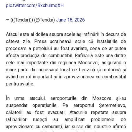
pic.twitter.com/BxxhuImqXH
— (((Tendar))) (@Tendar)
June 18, 2026
Atacul este al doilea asupra aceleiași rafinării în decurs de
câteva zile. Presa ucraineană scrie că instalațiile de
procesare a petrolului au fost avariate, ceea ce ar putea
afecta producția de combustibil. Rafinăria este una dintre
cele mai importante din regiunea Moscovei, asigurând o
mare parte din necesarul local de benzină și motorină și
având un rol important și în aprovizionarea cu combustibil
pentru aviație.
În urma atacului, aeroporturile din Moscova și-au
suspendat operațiunile. Pe aeroportul Șeremetievo,
călătorii au fost evacuați. Atacurile repetate asupra
rafinăriilor rusești au amplificat problemele de
aprovizionare cu carburanți, iar surse din industrie afirmă