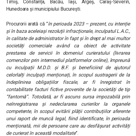
Timiș, Constanța, Bacău, Iași, Argeș, Caraș-Severin,
Hunedoara și municipiului București.
Procurorii arată că ”
în perioada 2023 – prezent, cu intenție
și în baza aceleiași rezoluții infracționale, inculpatul L.A.C.,
în calitate de administrator în fapt și în drept al mai multor
societăți comerciale având ca obiect de activitate
prestarea de servicii în domeniul curieratului (livrarea
comenzilor prin intermediul platformelor online), împreună
cu inculpații M.D.D. și B.F. și beneficiind de ajutorul
celorlalți inculpați menționați, în scopul sustragerii de la
îndeplinirea obligațiilor fiscale, ar fi înregistrat în
contabilitate facturi fictive provenite de la societăți de tip
“fantomă”. Totodată, ar fi ascuns sursa impozabilă prin
neînregistrarea și nedeclararea curierilor la organele
competente, în scopul evitării plății contribuțiilor aferente
unui raport de muncă legal, fiind identificate, în perioada
menționată, mii de persoane care au desfășurat activități
de curierat în această modalitate
”.