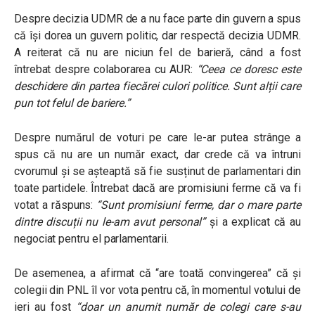
Despre decizia UDMR de a nu face parte din guvern a spus
că își dorea un guvern politic, dar respectă decizia UDMR.
A reiterat că nu are niciun fel de barieră, când a fost
întrebat despre colaborarea cu AUR:
“
Ceea ce doresc este
deschidere din partea fiecărei culori politice. Sunt alții care
pun tot felul de bariere.”
Despre numărul de voturi pe care le-ar putea strânge a
spus că nu are un număr exact, dar crede că va întruni
cvorumul și se așteaptă să fie susținut de parlamentari din
toate partidele. Întrebat dacă are promisiuni ferme că va fi
votat a răspuns:
“Sunt promisiuni ferme, dar o mare parte
dintre discuții nu le-am avut personal”
și a explicat că au
negociat pentru el parlamentarii.
De asemenea, a afirmat că “are toată convingerea” că și
colegii din PNL îl vor vota pentru că, în momentul votului de
ieri au fost
“doar un anumit număr de colegi care s-au