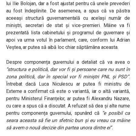
lui Ilie Bolojan, dar a fost ajustat pentru că unele prevederi
au fost îndeplinite. De asemenea, a spus că va păstra
aceeași structură guvernamentală cu același număr de
miniștri, secretari de stat și vice-premieri. Mâine va fi
prezentată lista cabinetului și programul de guvernare și
apoi va urma votul în parlament, care, conform lui Adrian
Veștea, ar putea să aibă loc chiar săptămâna aceasta.
Despre componența guvernului a detaliat că va avea o
“structura e politică, dar vor fi și persoane care nu sunt în
zona politică, dar în special vor fi miniștri PNL și PSD”
.
Întrebat dacă Luca Niculescu ar putea fi ministru de
Externe a confirmat că este o variantă, iar o altă variantă,
pentru Ministerul Finanțelor, ar putea fi Alexandru Nazare,
cu care a spus că a discutat. A refuzat să dea și alte nume
pentru componența guvernului, spunând că
“e posibil ca
seara aceasta să fie un sfetnic bun și eu vreau ca mâine
să avem o nouă decizie din partea unora dintre ei”.