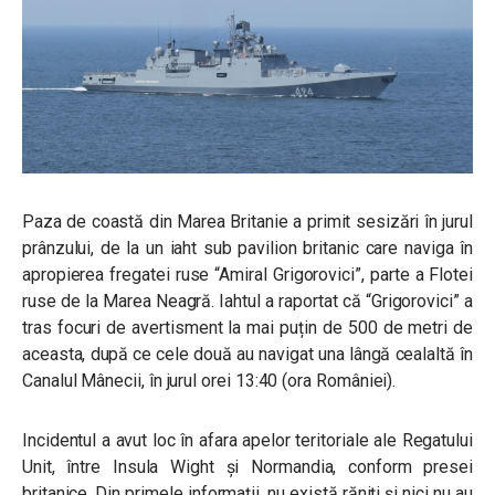
Paza de coastă din Marea Britanie a primit sesizări în jurul
prânzului, de la un iaht sub pavilion britanic care naviga în
apropierea fregatei ruse “Amiral Grigorovici”, parte a Flotei
ruse de la Marea Neagră. Iahtul a raportat că “Grigorovici” a
tras focuri de avertisment la mai puțin de 500 de metri de
aceasta, după ce cele două au navigat una lângă cealaltă în
Canalul Mânecii, în jurul orei 13:40 (ora României).
Incidentul a avut loc în afara apelor teritoriale ale Regatului
Unit, între Insula Wight și Normandia, conform presei
britanice. Din primele informații, nu există răniți și nici nu au