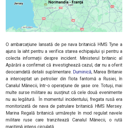
O ambarcațiune lansată de pe nava britanică HMS Tyne a
ajuns la iaht pentru a verifica starea echipajului și pentru a
colecta informații despre incident. Ministerul britanic al
Apărării a confirmat că investighează cazul, dar nu a oferit
deocamdată detalii suplimentare.
Duminică
, Marea Britanie
a interceptat un petrolier din flota fantomă a Rusiei, în
Canalul Mânecii, într-o operațiune de șase ore. Totuși, mai
multe surse militare au susținut că cele două evenimente
nu au legătură. În momentul incidentului, fregata rusă era
monitorizată de nava de patrulare britanică HMS Mersey.
Marina Regală britanică urmărește în mod regulat navele
militare ruse care tranzitează Canalul Mânecii, o rută
maritimă intens circulată.