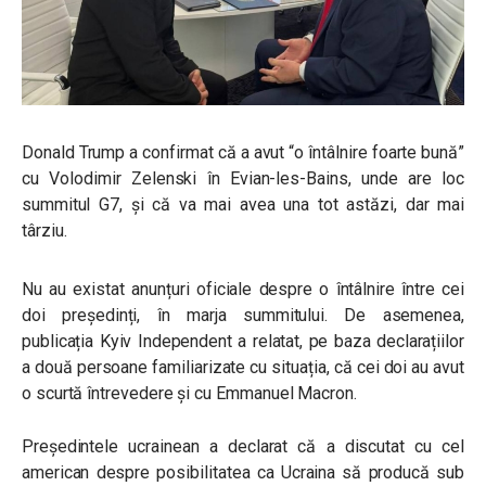
Donald Trump a confirmat că a avut “o întâlnire foarte bună”
cu Volodimir Zelenski în Evian-les-Bains, unde are loc
summitul G7, și că va mai avea una tot astăzi, dar mai
târziu.
Nu au existat anunțuri oficiale despre o întâlnire între cei
doi președinți, în marja summitului. De asemenea,
publicația Kyiv Independent a relatat, pe baza declarațiilor
a două persoane familiarizate cu situația, că cei doi au avut
o scurtă întrevedere și cu Emmanuel Macron.
Președintele ucrainean a declarat că a discutat cu cel
american despre posibilitatea ca Ucraina să producă sub