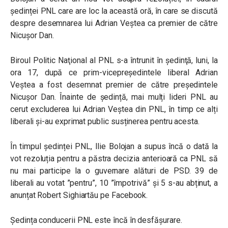
ședinței PNL care are loc la această oră, în care se discută
despre desemnarea lui Adrian Veștea ca premier de către
Nicușor Dan.
Biroul Politic Naţional al PNL s-a întrunit în şedinţă, luni, la
ora 17, după ce prim-vicepreşedintele liberal Adrian
Veştea a fost desemnat premier de către preşedintele
Nicuşor Dan. Înainte de ședință, mai mulți lideri PNL au
cerut excluderea lui Adrian Veștea din PNL, în timp ce alți
liberali și-au exprimat public susținerea pentru acesta.
În timpul ședinței PNL, Ilie Bolojan a supus încă o dată la
vot rezoluția
pentru a păstra decizia anterioară ca PNL să
nu mai participe la o guvernare alături de PSD. 39 de
liberali au votat ”pentru”, 10 ”împotrivă” și 5 s-au abținut, a
anunțat Robert Sighiartău pe Facebook.
Ședința conducerii PNL este încă în desfășurare.