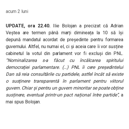
acum 2 luni
UPDATE, ora 22.40.
Ilie Bolojan a precizat că Adrian
Veștea are termen până marți dimineața la 10 să își
depună mandatul acordat de președinte pentru formarea
guvernului. Altfel, nu numai el, ci și aceia care îi vor susține
cabinetul la votul din parlament vor fi excluși din PNL.
“Nominalizarea s-a făcut cu încălcarea spiritului
democrației parlamentare. (…) PNL îi cere președintelui
Dan să reia consultările cu partidele, astfel încât să existe
o susținere transparentă în parlament pentru viitorul
guvern. Chiar și pentru un guvern minoritar se poate obține
susținere, eventual printr-un pact național între partide”
, a
mai spus Bolojan.