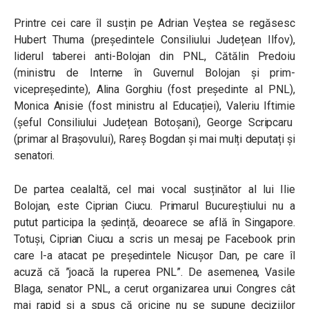
Printre cei care îl susțin pe
Adrian Veştea se regăsesc
Hubert Thuma (președintele Consiliului Județean Ilfov),
liderul taberei anti-Bolojan din PNL, Cătălin Predoiu
(ministru de Interne în Guvernul Bolojan și prim-
vicepreședinte), Alina Gorghiu (fost președinte al PNL),
Monica Anisie (fost ministru al Educației), Valeriu Iftimie
(șeful Consiliului Județean Botoșani), George Scripcaru
(primar al Brașovului), Rareș Bogdan și mai mulți deputați și
senatori.
De partea cealaltă, cel mai vocal susținător al lui Ilie
Bolojan, este Ciprian Ciucu. Primarul Bucureștiului nu a
putut participa la ședință, deoarece se află în Singapore.
Totuși, Ciprian Ciucu a scris un mesaj pe Facebook prin
care l-a
atacat pe președintele Nicușor Dan, pe care îl
acuză că ”joacă la ruperea PNL”. De asemenea, Vasile
Blaga, senator PNL, a cerut organizarea unui Congres cât
mai rapid și a spus că oricine nu se supune deciziilor