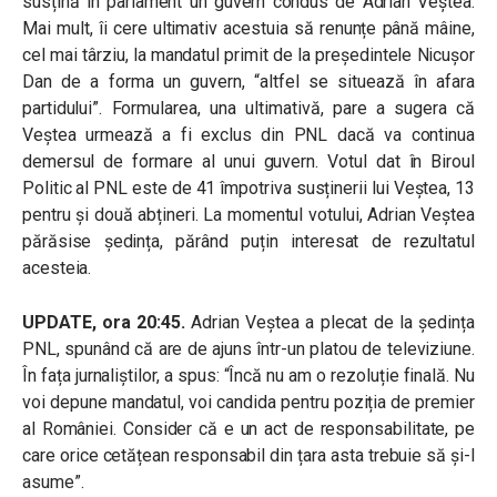
susțină în parlament un guvern condus de Adrian Veștea.
Mai mult, îi cere ultimativ acestuia să renunțe până mâine,
cel mai târziu, la mandatul primit de la președintele Nicușor
Dan de a forma un guvern, “altfel se situează în afara
partidului”. Formularea, una ultimativă, pare a sugera că
Veștea urmează a fi exclus din PNL dacă va continua
demersul de formare al unui guvern. Votul dat în Biroul
Politic al PNL este de 41 împotriva susținerii lui Veștea, 13
pentru și două abțineri. La momentul votului, Adrian Veștea
părăsise ședința, părând puțin interesat de rezultatul
acesteia.
UPDATE, ora 20:45.
Adrian Veștea a plecat de la ședința
PNL, spunând că are de ajuns într-un platou de televiziune.
În fața jurnaliștilor, a spus: “Încă nu am o rezoluție finală. Nu
voi depune mandatul, voi candida pentru poziția de premier
al României. Consider că e un act de responsabilitate, pe
care orice cetățean responsabil din țara asta trebuie să și-l
asume”.