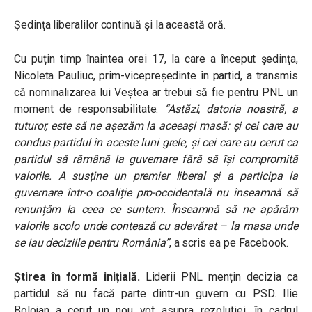
Ședința liberalilor continuă și la această oră.
Cu puțin timp înaintea orei 17, la care a început ședința,
Nicoleta Pauliuc, prim-vicepreședinte în partid, a transmis
că nominalizarea lui Veștea ar trebui să fie pentru PNL un
moment de responsabilitate:
“Astăzi, datoria noastră, a
tuturor, este să ne așezăm la aceeași masă: și cei care au
condus partidul în aceste luni grele, și cei care au cerut ca
partidul să rămână la guvernare fără să își compromită
valorile. A susține un premier liberal și a participa la
guvernare într-o coaliție pro-occidentală nu înseamnă să
renunțăm la ceea ce suntem. Înseamnă să ne apărăm
valorile acolo unde contează cu adevărat – la masa unde
se iau deciziile pentru România”
, a scris ea pe Facebook.
Știrea în formă inițială.
Liderii PNL mențin decizia ca
partidul să nu facă parte dintr-un guvern cu PSD. Ilie
Bolojan a cerut un nou vot asupra rezoluției, în cadrul