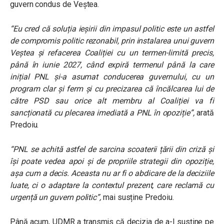
guvern condus de Veștea.
“Eu cred că soluția ieșirii din impasul politic este un astfel
de compromis politic rezonabil, prin instalarea unui guvern
Veștea și refacerea Coaliției cu un termen-limită precis,
până în iunie 2027, când expiră termenul până la care
inițial PNL și-a asumat conducerea guvernului, cu un
program clar și ferm și cu precizarea că încălcarea lui de
către PSD sau orice alt membru al Coaliției va fi
sancționată cu plecarea imediată a PNL în opoziție”,
arată
Predoiu.
“PNL se achită astfel de sarcina scoaterii țării din criză și
își poate vedea apoi și de propriile strategii din opoziție,
așa cum a decis. Aceasta nu ar fi o abdicare de la deciziile
luate, ci o adaptare la contextul prezent, care reclamă cu
urgență un guvern politic”,
mai susține Predoiu.
Până acum, UDMR a transmis că decizia de a-l susține pe