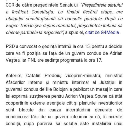
CCR de către președintele Senatului:
“P
reședintele statului
a încălcat Constituția. La finalul fiecărei etape, are
obligația constituțională să consulte partidele. După ce
Eugen Tomac și-a depus mandatul, președintele trebuia să
cheme partidele la negocieri”
, a spus el,
citat de G4Media
.
PSD a convocat o ședință internă la ora 15, pentru a decide
care va fi poziția sa față de un guvern condus de Adrian
Veștea, iar PNL are ședința programată la ora 17.
Anterior, Cătălin Predoiu,
viceprim-ministru, ministrul
Afacerilor Interne și ministru interimar al Justiției în
guvernul condus de Ilie Bolojan, a publicat un mesaj în care
își exprimă susținerea pentru Adrian Veștea. Spune că atât
cooperările externe esențiale cât și planurile investitorilor
sunt blocate din cauza incertitudinii generate de
conducerea țării de un guvern interimar și că, în aceste
condiții, după părerea sa soluția este instalarea unui