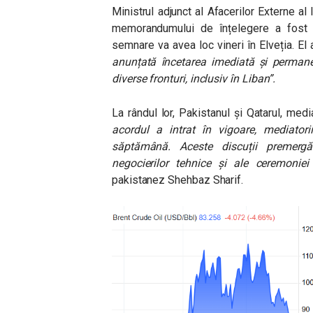
Ministrul adjunct al Afacerilor Externe al
memorandumului de înțelegere a fost f
semnare va avea loc vineri în Elveția. E
anunțată încetarea imediată și permanen
diverse fronturi, inclusiv în Liban”.
La rândul lor, Pakistanul și Qatarul, medi
acordul a intrat în vigoare, mediatorii
săptămână. Aceste discuții premergă
negocierilor tehnice și ale ceremonie
pakistanez Shehbaz Sharif.