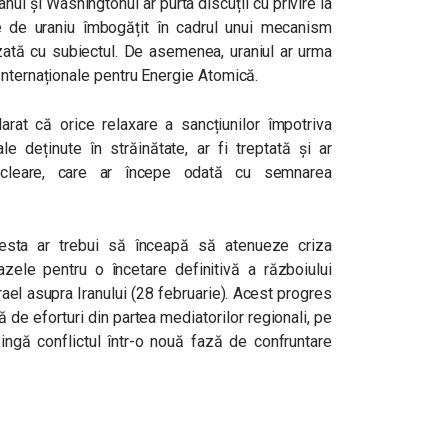
nul și Washingtonul ar purta discuții cu privire la
e de uraniu îmbogățit în cadrul unui mecanism
izată cu subiectul. De asemenea, uraniul ar urma
Internaționale pentru Energie Atomică.
arat că orice relaxare a sancțiunilor împotriva
ale deținute în străinătate, ar fi treptată și ar
ucleare, care ar începe odată cu semnarea
cesta ar trebui să înceapă să atenueze criza
zele pentru o încetare definitivă a războiului
ael asupra Iranului (28 februarie). Acest progres
de eforturi din partea mediatorilor regionali, pe
ingă conflictul într-o nouă fază de confruntare