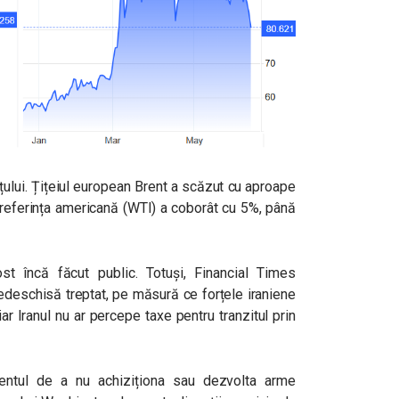
nțului. Țițeiul european Brent a scăzut cu aproape
ar referința americană (WTI) a coborât cu 5%, până
ost încă făcut public. Totuși, Financial Times
edeschisă treptat, pe măsură ce forțele iraniene
ar Iranul nu ar percepe taxe pentru tranzitul prin
mentul de a nu achiziționa sau dezvolta arme