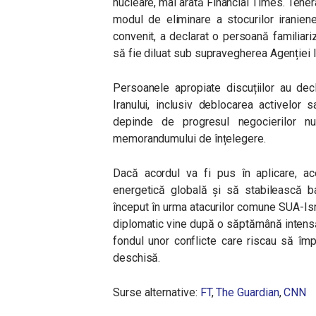
nucleare, mai arată Financial Times. Tehera
modul de eliminare a stocurilor iranien
convenit, a declarat o persoană familiar
să fie diluat sub supravegherea Agenției 
Persoanele apropiate discuțiilor au decl
Iranului, inclusiv deblocarea activelor s
depinde de progresul negocierilor n
memorandumului de înțelegere.
Dacă acordul va fi pus în aplicare, a
energetică globală și să stabilească ba
început în urma atacurilor comune SUA-Isr
diplomatic vine după o săptămână intensă 
fondul unor conflicte care riscau să împ
deschisă.
Surse alternative:
FT
,
The Guardian
,
CNN