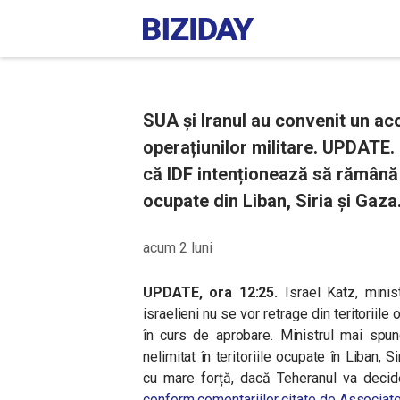
SUA și Iranul au convenit un a
operațiunilor militare. UPDATE. 
că IDF intenționează să rămână p
ocupate din Liban, Siria și Gaza
acum 2 luni
UPDATE, ora 12:25.
Israel Katz, ministr
israelieni nu se vor retrage din teritoriile 
în curs de aprobare. Ministrul mai sp
nelimitat în teritoriile ocupate în Liban, 
cu mare forță, dacă Teheranul va decide
conform comentariilor citate de Associat