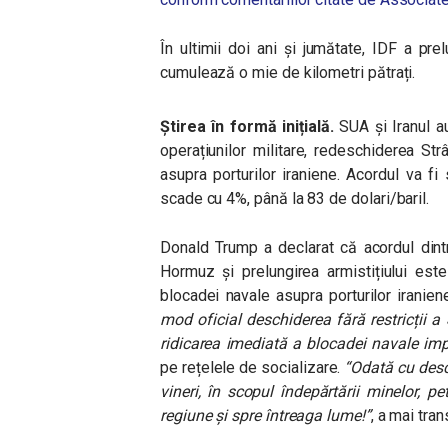
În ultimii doi ani și jumătate, IDF a prel
cumulează o mie de kilometri pătrați.
Știrea în formă inițială.
SUA și Iranul a
operațiunilor militare, redeschiderea St
asupra porturilor iraniene. Acordul va fi s
scade cu 4%, până la 83 de dolari/baril.
Donald Trump a declarat că acordul dint
Hormuz și prelungirea armistițiului este
blocadei navale asupra porturilor iranie
mod oficial deschiderea fără restricții a
ridicarea imediată a blocadei navale imp
pe rețelele de socializare.
“Odată cu desc
vineri, în scopul îndepărtării minelor, p
regiune și spre întreaga lume!”
, a mai tra