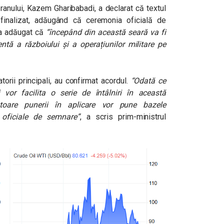
 Iranului, Kazem Gharibabadi, a declarat că textul
inalizat, adăugând că ceremonia oficială de
l a adăugat că
“începând din această seară va fi
tă a războiului și a operațiunilor militare pe
atorii principali, au confirmat acordul.
“Odată ce
 vor facilita o serie de întâlniri în această
toare punerii în aplicare vor pune bazele
i oficiale de semnare
”
, a scris prim-ministrul