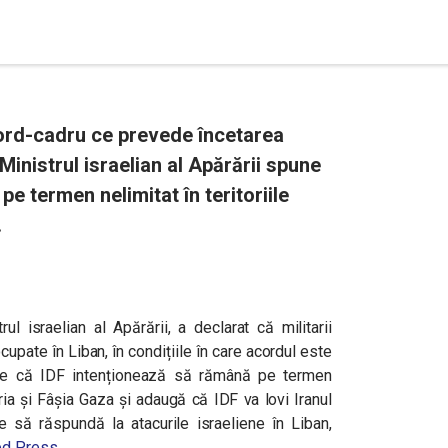
cord-cadru ce prevede încetarea
Ministrul israelian al Apărării spune
e termen nelimitat în teritoriile
.
ul israelian al Apărării, a declarat că militarii
ocupate în Liban, în condițiile în care acordul este
une că IDF intenționează să rămână pe termen
Siria și Fâșia Gaza și adaugă că IDF va lovi Iranul
 să răspundă la atacurile israeliene în Liban,
ed Press
.