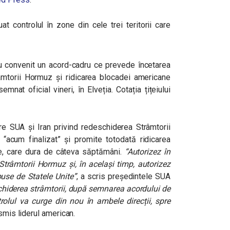
uat controlul în zone din cele trei teritorii care
u convenit un acord-cadru ce prevede încetarea
râmtorii Hormuz și ridicarea blocadei americane
emnat oficial vineri, în Elveția. Cotația țițeiului
re SUA și Iran privind redeschiderea Strâmtorii
 “acum finalizat” și promite totodată ridicarea
ne, care dura de câteva săptămâni.
“Autorizez în
 Strâmtorii Hormuz și, în același timp, autorizez
use de Statele Unite”
,
a scris președintele SUA
hiderea strâmtorii, după semnarea acordului de
etrolul va curge din nou în ambele direcții, spre
nsmis liderul american.