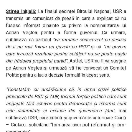
Știrea inițială:
La finalul ședinței Biroului Național, USR a
transmis un comunicat de presă în care a explicat că nu
fusese informat dinainte cu privire la nominalizarea lui
Adrian Veștea pentru a forma guvernul. Ca urmare,
subliniază că partidul
“va rămâne consecvent cu decizia
de a nu mai forma un guvern cu PSD”
și că
“un guvern
care livrează rezultate pentru cetățeni nu se poate naște
din trădarea propriului partid”
. Astfel, USR nu îl va susține
pe Adrian Veștea și urmează să fie convocat un Comitet
Politic pentru a lua o decizie formală în acest sens.
“Constatăm cu amărăciune că, în urma crizei politice
provocate de PSD și AUR, tocmai forțele politice care sunt
angajate fără echivoc pentru democrație și reformă sunt
cele dinamitate și excluse din guvernarea țării”,
mai
subliniază USR, care critică și guvernările anterioare Ciucă
– Ciolacu, solicitând “formarea unui pol reformist și pro-
democrație”.