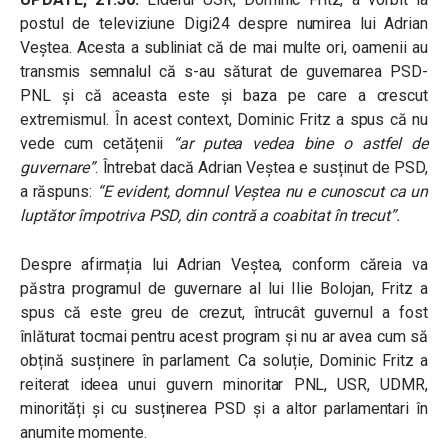
postul de televiziune Digi24 despre numirea lui Adrian
Veștea. Acesta a subliniat că de mai multe ori, oamenii au
transmis semnalul că s-au săturat de guvernarea PSD-
PNL și că aceasta este și baza pe care a crescut
extremismul. În acest context, Dominic Fritz a spus că nu
vede cum cetățenii
“ar putea vedea bine o astfel de
guvernare”
. Întrebat dacă Adrian Veștea e susținut de PSD,
a răspuns:
“E evident, domnul Veștea nu e cunoscut ca un
luptător împotriva PSD, din contră a coabitat în trecut”.
Despre afirmația lui Adrian Veștea, conform căreia va
păstra programul de guvernare al lui Ilie Bolojan, Fritz a
spus că este greu de crezut, întrucât guvernul a fost
înlăturat tocmai pentru acest program și nu ar avea cum să
obțină susținere în parlament. Ca soluție, Dominic Fritz a
reiterat ideea unui guvern minoritar PNL, USR, UDMR,
minorități și cu susținerea PSD și a altor parlamentari în
anumite momente.