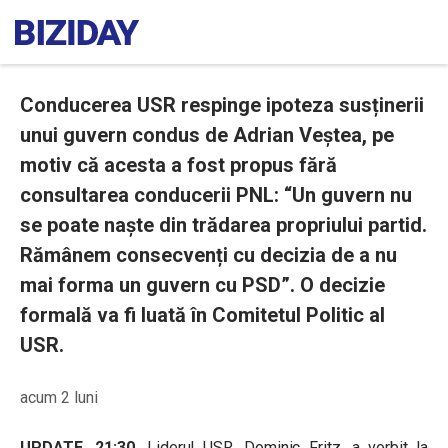
Conducerea USR respinge ipoteza susținerii
unui guvern condus de Adrian Veștea, pe
motiv că acesta a fost propus fără
consultarea conducerii PNL: “Un guvern nu
se poate naște din trădarea propriului partid.
Rămânem consecvenți cu decizia de a nu
mai forma un guvern cu PSD”. O decizie
formală va fi luată în Comitetul Politic al
USR.
acum 2 luni
UPDATE, 21:30.
Liderul USR, Dominic Fritz, a vorbit la