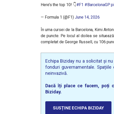
Here’s the top 10! 👇
#F1
#BarcelonaGP
p
— Formula 1 (@F1)
June 14, 2026
În uma cursei de la Barcelona, Kimi Anton
de puncte. Pe locul al doilea se situea
completat de George Russell, cu 106 punc
Echipa Biziday nu a solicitat și n
fonduri guvernamentale. Spațiile d
neinvazivă.
Dacă îți place ce facem, poți c
Biziday.
SUSȚINE ECHIPA BIZIDAY