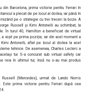
din Barcelona, prima victorie pentru Ferrari în
itanicul a plecat de pe locul al doilea, iar până în
 mizând pe o strategie cu trei treceri la boze. A
eorge Russell și Kimi Antonelli au schimbat, la
le. În turul 40, Hamilton a beneficiat de virtual
, a ieșit pe prima poziție, iar din acel moment a
 Kimi Antonelli, aflat pe locul al doilea la acel
bleme tehnice. De asemenea, Charles Leclerc a
același tur. S-a concurat sub virtual safety car
se reia în ultimul tur, însă nu s-au mai produs
e Russell (Mercedes), urmat de Lando Norris
 Este prima victorie pentru Ferrari după cea
24.