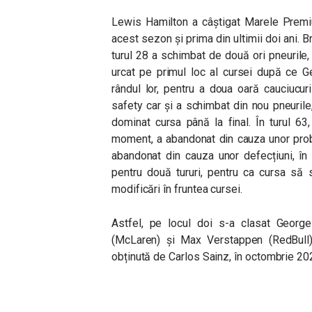
Lewis Hamilton a câștigat Marele Premiu 
acest sezon și prima din ultimii doi ani. Br
turul 28 a schimbat de două ori pneurile,
urcat pe primul loc al cursei după ce G
rândul lor, pentru a doua oară cauciucuri
safety car și a schimbat din nou pneurile
dominat cursa până la final. În turul 63,
moment, a abandonat din cauza unor pro
abandonat din cauza unor defecțiuni, în 
pentru două tururi, pentru ca cursa să 
modificări în fruntea cursei.
Astfel, pe locul doi s-a clasat Georg
(McLaren) și Max Verstappen (RedBull).
obținută de Carlos Sainz, în octombrie 20