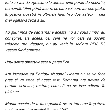
Este un act de agresiune la adresa unui partid democratic,
nemaintîntâlnit până acum, pe care cei care au complotat
împotriva noastră în ultimele luni, l-au dus astăzi în cea
mai agresivă fază a lui.
Au știut încă de săptămâna acesta, nu au spus nimic, au
conspirat. De aceea, cei care ne vor cere să ducem
trădarea mai departe, nu au venit la ședința BPN. Dl.
Veștea fiind printre ei.
Unul dintre obiective este ruperea PNL.
Am încredere că Partidul Național Liberal nu se va face
preș și va trece și acest test. România are nevoie de
partide serioase, mature, care să nu se lase călcate în
picioare.
Modul acesta de a face politică se va întoarce împotriva
acelora care fac politică în acest fel”.