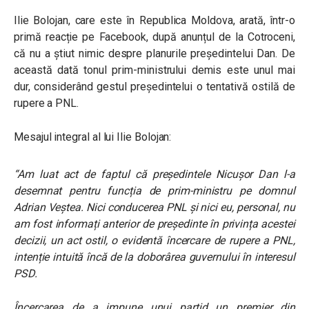
Ilie Bolojan, care este în Republica Moldova, arată, într-o
primă reacție pe Facebook, după anunțul de la Cotroceni,
că nu a știut nimic despre planurile președintelui Dan. De
această dată tonul prim-ministrului demis este unul mai
dur, considerând gestul președintelui o tentativă ostilă de
rupere a PNL.
Mesajul integral al lui Ilie Bolojan:
“Am luat act de faptul că președintele Nicușor Dan l-a
desemnat pentru funcția de prim-ministru pe domnul
Adrian Veștea. Nici conducerea PNL și nici eu, personal, nu
am fost informați anterior de președinte în privința acestei
decizii, un act ostil, o evidentă încercare de rupere a PNL,
intenție intuită încă de la doborârea guvernului în interesul
PSD.
Încercarea de a impune unui partid un premier din