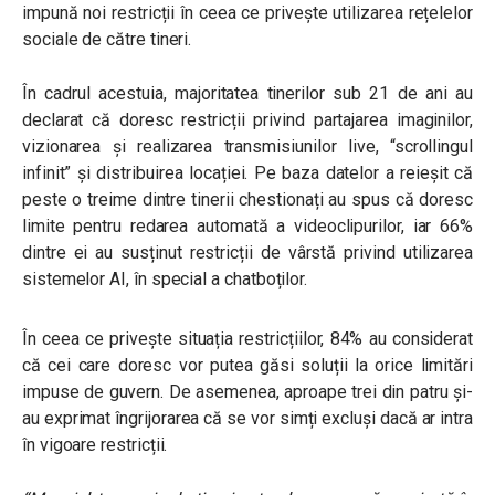
impună noi restricții în ceea ce privește utilizarea rețelelor
sociale de către tineri.
În cadrul acestuia, majoritatea tinerilor sub 21 de ani au
declarat că doresc restricții privind partajarea imaginilor,
vizionarea și realizarea transmisiunilor live, “scrollingul
infinit” și distribuirea locației. Pe baza datelor a reieșit că
peste o treime dintre tinerii chestionați au spus că doresc
limite pentru redarea automată a videoclipurilor, iar 66%
dintre ei au susținut restricții de vârstă privind utilizarea
sistemelor AI, în special a chatboților.
În ceea ce privește situația restricțiilor, 84% au considerat
că cei care doresc vor putea găsi soluții la orice limitări
impuse de guvern. De asemenea, aproape trei din patru și-
au exprimat îngrijorarea că se vor simți excluși dacă ar intra
în vigoare restricții.