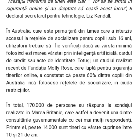
“Mesajul transmis de tineri este clar – vor să se simtă în
siguranță online și au dreptate să ceară acest lucru”
, a
declarat secretarul pentru tehnologie, Liz Kendall.
În Australia, care este prima țară din lumea care a interzis
accesul la rețelele de socializare pentru copiii sub 16 ani,
utilizatorii trebuie să fie verificați dacă au vârsta minimă
folosind estimarea vârstei prin inteligență artificială, cardul
de credit sau acte de identitate. Totuși, un studiul realizat
recent de Fundația Molly Rose, care luptă pentru siguranța
tinerilor online, a constatat că peste 60% dintre copiii din
Australia încă folosesc rețelele de socializare, în ciuda
restricțiilor.
În total, 170.000 de persoane au răspuns la sondajul
realizate în Marea Britanie, care astfel a devenit una dintre
consultările guvernamentale cu cei mai mulți respondenți.
Printre ei, peste 14.000 sunt tineri cu vârste cuprinse între
10 și 21 de ani.