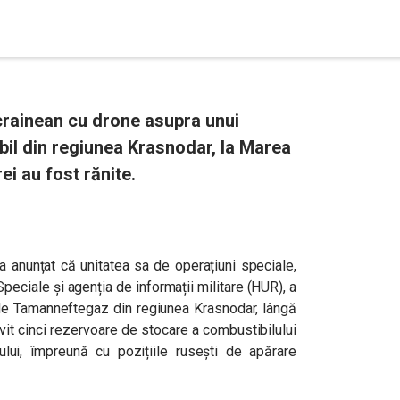
crainean cu drone asupra unui
bil din regiunea Krasnodar, la Marea
ei au fost rănite.
 a anunțat că unitatea sa de operațiuni speciale,
peciale și agenția de informații militare (HUR), a
rale Tamanneftegaz din regiunea Krasnodar, lângă
vit cinci rezervoare de stocare a combustibilului
lului, împreună cu pozițiile rusești de apărare