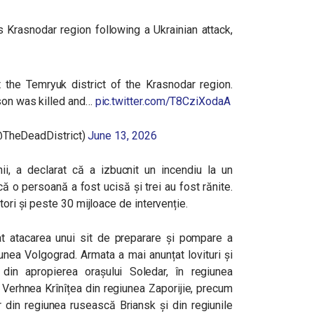
s Krasnodar region following a Ukrainian attack,
t the Temryuk district of the Krasnodar region.
rson was killed and…
pic.twitter.com/T8CziXodaA
🇷 (@TheDeadDistrict)
June 13, 2026
nii, a declarat că a izbucnit un incendiu la un
că o persoană a fost ucisă și trei au fost rănite.
tori și peste 30 mijloace de intervenție.
at atacarea unui sit de preparare și pompare a
iunea Volgograd. Armata a mai anunțat lovituri și
din apropierea orașului Soledar, în regiunea
Verhnea Krînîțea din regiunea Zaporijie, precum
r din regiunea rusească Briansk și din regiunile