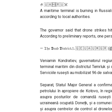
🤌🇺🇦🆚🇷🇺☠️
A maritime terminal is burning in Russia’
according to local authorities.
The governor said that drone strikes hi
According to preliminary reports, one pe
— 𝔗𝔥𝔢 𝕯𝔢𝔞𝔡 𝕯𝔦𝔰𝔱𝔯𝔦𝔠𝔱△ 🇬🇪🇺🇦🇺🇲
Veniamin Kondratiev, guvernatorul regiu
terminal maritim din districtul Temrîuk și 
Serviciile rusești au mobilizat 96 de salva
Separat, Statul Major General a confirm
petrolului în apropiere de Kotovo, în reg
asupra posturilor de comandă rusești 
ucraineană ocupată Donețk, și a comunei 
și asupra centrelor de control al dronelo