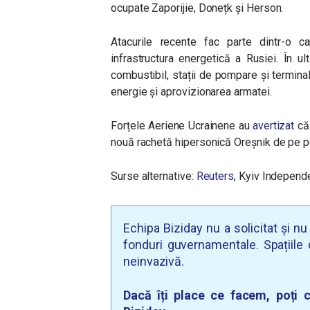
ocupate Zaporijie, Donețk și Herson.
Atacurile recente fac parte dintr-o 
infrastructura energetică a Rusiei. În ul
combustibil, stații de pompare și terminal
energie și aprovizionarea armatei.
Forțele Aeriene Ucrainene au
avertizat
că 
nouă rachetă hipersonică Oreșnik de pe po
Surse alternative:
Reuters
, Kyiv Independ
Echipa Biziday nu a solicitat și n
fonduri guvernamentale. Spațiile d
neinvazivă.
Dacă îți place ce facem, poți c