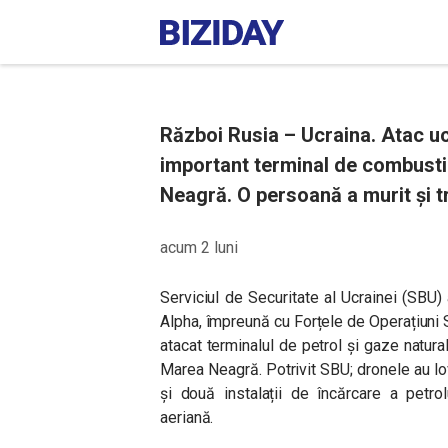
Război Rusia – Ucraina. Atac u
important terminal de combusti
Neagră. O persoană a murit și tr
acum 2 luni
Serviciul de Securitate al Ucrainei (SBU)
Alpha, împreună cu Forțele de Operațiuni S
atacat terminalul de petrol și gaze natu
Marea Neagră. Potrivit SBU; dronele au lo
și două instalații de încărcare a petro
aeriană.